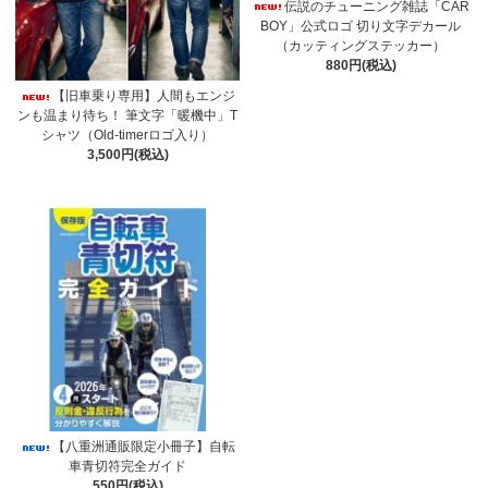
伝説のチューニング雑誌「CAR
BOY」公式ロゴ 切り文字デカール
（カッティングステッカー）
880円(税込)
【旧車乗り専用】人間もエンジ
ンも温まり待ち！ 筆文字「暖機中」T
シャツ（Old-timerロゴ入り）
3,500円(税込)
【八重洲通販限定小冊子】自転
車青切符完全ガイド
550円(税込)