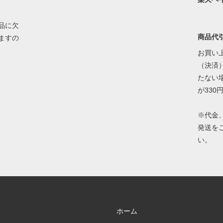
品に欠
商品代
ますの
お買い上
（決済）
たない
が330
※代金
発送を
い。
ホーム