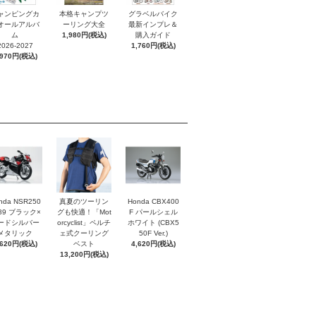
ャンピングカ
本格キャンプツ
グラベルバイク
オールアルバ
ーリング大全
最新インプレ＆
ム
1,980円(税込)
購入ガイド
2026-2027
1,760円(税込)
,970円(税込)
nda NSR250
真夏のツーリン
Honda CBX400
'89 ブラック×
グも快適！「Mot
F パールシェル
ードシルバー
orcyclist」ペルチ
ホワイト (CBX5
メタリック
ェ式クーリング
50F Ver.)
,620円(税込)
ベスト
4,620円(税込)
13,200円(税込)