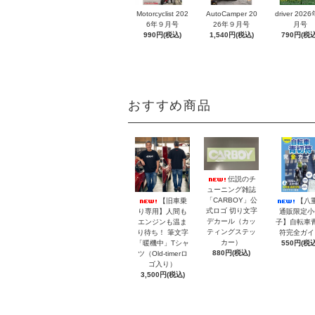
Motorcyclist 202
AutoCamper 20
driver 202
6年９月号
26年９月号
月号
990円(税込)
1,540円(税込)
790円(税込
おすすめ商品
伝説のチ
ューニング雑誌
「CARBOY」公
【旧車乗
【八
式ロゴ 切り文字
り専用】人間も
通販限定小
デカール（カッ
エンジンも温ま
子】自転車
ティングステッ
り待ち！ 筆文字
符完全ガイ
カー）
「暖機中」Tシャ
550円(税込
880円(税込)
ツ（Old-timerロ
ゴ入り）
3,500円(税込)