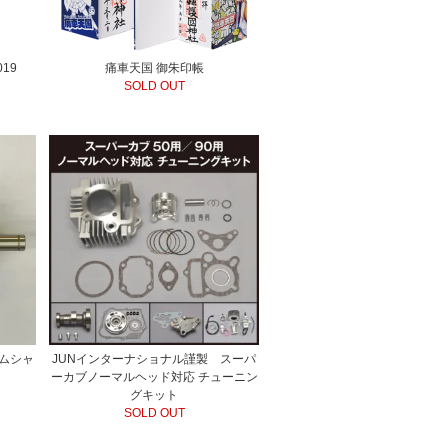
痛車天国 御朱印帳
19
SOLD OUT
カムシャ
JUNインターナショナル謹製 スーパ
ーカブノーマルヘッド対応 チューニン
グキット
SOLD OUT