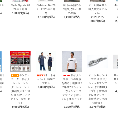
6年９
Cycle Sports 20
Old-timer No.20
今日から始める
オール国産車＆
キ
26年９月号
9・2026年８月
失敗しない旧車
輸入車完全アル
ー
)
1,000円(税込)
号
の整備
バム
1,100円(税込)
2,200円(税込)
2026-2027
880円(税込)
2
重洲
ホンダ・
オートキ
サイクル
オートキャンパ
Ho
冊
モーターサイク
ャンパー特製エ
スポーツの原点
ー公式 オリジナ
R 
青切
ル・レーシン
プロン
を着る｜創刊197
ルメッキエンブ
シ
ド
グ・レジェンド
3,850円(税込)
2年ロゴTシャツ
レム（立体3Dタ
)
[復刻版]vol. 1~3
｜ヴィンテージ
イプ）｜愛車の
4
＆ HRCクリアフ
デザイン｜綿10
ドレスアップ・
ァイル（5枚）セ
0％｜ユニセック
高級感アップの
ット
ス
決定版！
9,900円(税込)
3,300円(税込)
2,970円(税込)