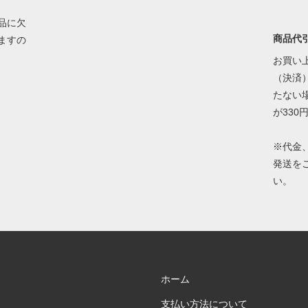
品に欠
商品代
ますの
お買い上
（決済）
たない
が330
※代金
発送を
い。
ホーム
支払い方法について