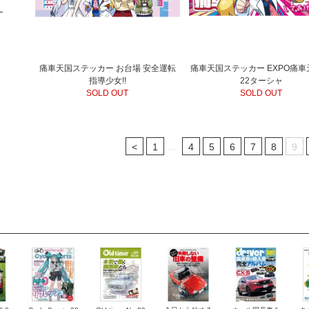
痛車天国ステッカー お台場 安全運転
痛車天国ステッカー EXPO痛車
指導少女!!
22ターシャ
SOLD OUT
SOLD OUT
...
<
1
4
5
6
7
8
9