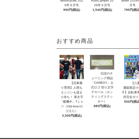
Motorcyclist 202
AutoCamper 20
driver 202
6年９月号
26年９月号
月号
990円(税込)
1,540円(税込)
790円(税込
おすすめ商品
伝説のチ
ューニング雑誌
「CARBOY」公
【旧車乗
【八
式ロゴ 切り文字
り専用】人間も
通販限定小
デカール（カッ
エンジンも温ま
子】自転車
ティングステッ
り待ち！ 筆文字
符完全ガイ
カー）
「暖機中」Tシャ
550円(税込
880円(税込)
ツ（Old-timerロ
ゴ入り）
3,500円(税込)