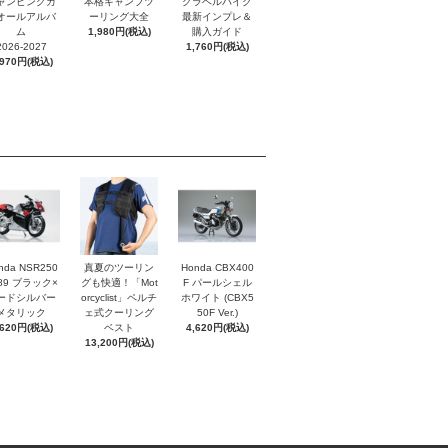
ャンピングカ
本格キャンプツ
グラベルバイク
オールアルバ
ーリング大全
最新インプレ＆
ム
1,980円(税込)
購入ガイド
2026-2027
1,760円(税込)
,970円(税込)
nda NSR250
真夏のツーリン
Honda CBX400
'89 ブラック×
グも快適！「Mot
F パールシェル
ードシルバー
orcyclist」ペルチ
ホワイト (CBX5
メタリック
ェ式クーリング
50F Ver.)
,620円(税込)
ベスト
4,620円(税込)
13,200円(税込)