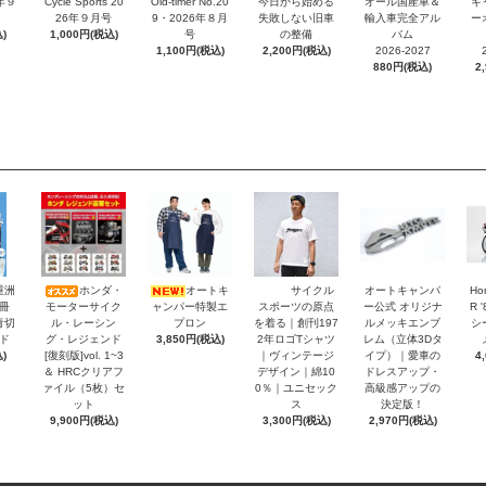
6年９
Cycle Sports 20
Old-timer No.20
今日から始める
オール国産車＆
キ
26年９月号
9・2026年８月
失敗しない旧車
輸入車完全アル
ー
)
1,000円(税込)
号
の整備
バム
1,100円(税込)
2,200円(税込)
2026-2027
880円(税込)
2
重洲
ホンダ・
オートキ
サイクル
オートキャンパ
Ho
冊
モーターサイク
ャンパー特製エ
スポーツの原点
ー公式 オリジナ
R 
青切
ル・レーシン
プロン
を着る｜創刊197
ルメッキエンブ
シ
ド
グ・レジェンド
3,850円(税込)
2年ロゴTシャツ
レム（立体3Dタ
)
[復刻版]vol. 1~3
｜ヴィンテージ
イプ）｜愛車の
4
＆ HRCクリアフ
デザイン｜綿10
ドレスアップ・
ァイル（5枚）セ
0％｜ユニセック
高級感アップの
ット
ス
決定版！
9,900円(税込)
3,300円(税込)
2,970円(税込)