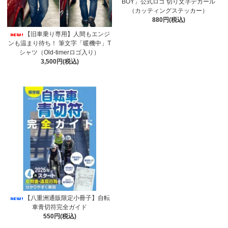
BOY」公式ロゴ 切り文字デカール
（カッティングステッカー）
880円(税込)
【旧車乗り専用】人間もエンジ
ンも温まり待ち！ 筆文字「暖機中」T
シャツ（Old-timerロゴ入り）
3,500円(税込)
【八重洲通販限定小冊子】自転
車青切符完全ガイド
550円(税込)