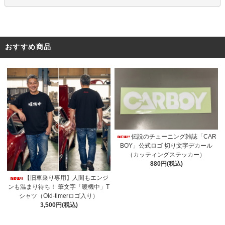
おすすめ商品
伝説のチューニング雑誌「CAR
BOY」公式ロゴ 切り文字デカール
（カッティングステッカー）
880円(税込)
【旧車乗り専用】人間もエンジ
ンも温まり待ち！ 筆文字「暖機中」T
シャツ（Old-timerロゴ入り）
3,500円(税込)