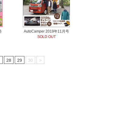
号
AutoCamper 2019年11月号
SOLD OUT
7
28
29
30
>