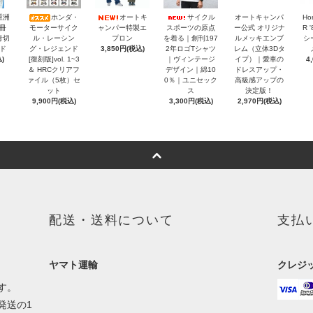
重洲
ホンダ・
オートキ
サイクル
オートキャンパ
Ho
冊
モーターサイク
ャンパー特製エ
スポーツの原点
ー公式 オリジナ
R 
青切
ル・レーシン
プロン
を着る｜創刊197
ルメッキエンブ
シ
ド
グ・レジェンド
3,850円(税込)
2年ロゴTシャツ
レム（立体3Dタ
)
[復刻版]vol. 1~3
｜ヴィンテージ
イプ）｜愛車の
4
＆ HRCクリアフ
デザイン｜綿10
ドレスアップ・
ァイル（5枚）セ
0％｜ユニセック
高級感アップの
ット
ス
決定版！
9,900円(税込)
3,300円(税込)
2,970円(税込)
配送・送料について
支払
ヤマト運輸
クレジ
す。
発送の1