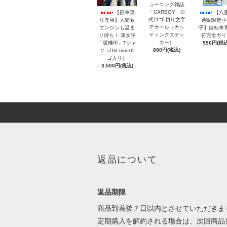
ューニング雑誌
「CARBOY」公
【旧車乗
【八
式ロゴ 切り文字
り専用】人間も
通販限定小
デカール（カッ
エンジンも温ま
子】自転車
ティングステッ
り待ち！ 筆文字
符完全ガイ
カー）
「暖機中」Tシャ
550円(税込
880円(税込)
ツ（Old-timerロ
ゴ入り）
3,500円(税込)
返品について
返品期限
商品到着後７日以内とさせていただきま
定期購入を解約される場合は、次回商品