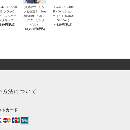
nda NSR250
真夏のツーリン
Honda CBX400
'89 ブラック×
グも快適！「Mot
F パールシェル
ードシルバー
orcyclist」ペルチ
ホワイト (CBX5
メタリック
ェ式クーリング
50F Ver.)
,620円(税込)
ベスト
4,620円(税込)
13,200円(税込)
い方法について
ットカード