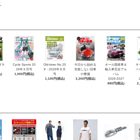
6年９
Cycle Sports 20
Old-timer No.20
今日から始める
オール国産車＆
キ
26年９月号
9・2026年８月
失敗しない旧車
輸入車完全アル
ー
)
1,000円(税込)
号
の整備
バム
1,100円(税込)
2,200円(税込)
2026-2027
880円(税込)
2