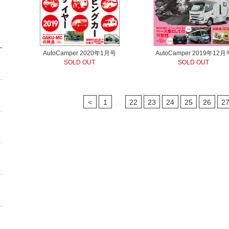
AutoCamper 2020年1月号
AutoCamper 2019年12月
SOLD OUT
SOLD OUT
...
<
1
22
23
24
25
26
2