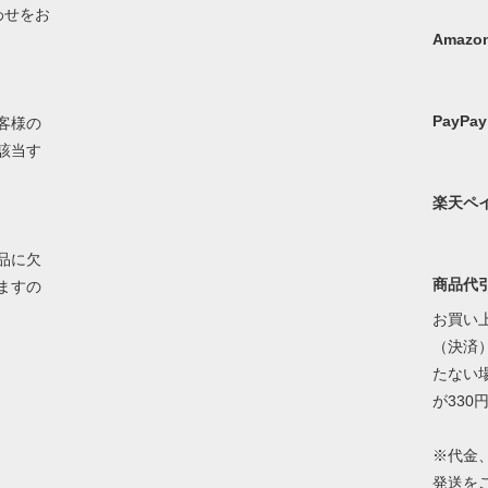
わせをお
Amazon
PayPay
客様の
該当す
楽天ペ
品に欠
商品代
ますの
お買い上
（決済）
たない
が330
※代金
発送を