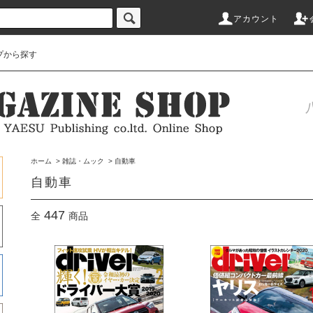
アカウント
プから探す
ホーム
>
雑誌・ムック
>
自動車
自動車
447
全
商品