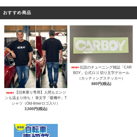
おすすめ商品
伝説のチューニング雑誌「CAR
BOY」公式ロゴ 切り文字デカール
（カッティングステッカー）
880円(税込)
【旧車乗り専用】人間もエンジ
ンも温まり待ち！ 筆文字「暖機中」T
シャツ（Old-timerロゴ入り）
3,500円(税込)