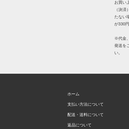
お買い上
（決済）
たない
が330
※代金
発送を
い。
ホーム
支払い方法について
配送・送料について
返品について