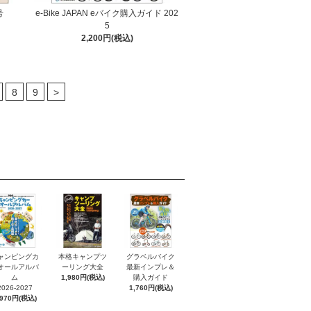
号
e-Bike JAPAN eバイク購入ガイド 202
5
2,200円(税込)
8
9
>
ャンピングカ
本格キャンプツ
グラベルバイク
オールアルバ
ーリング大全
最新インプレ＆
ム
1,980円(税込)
購入ガイド
2026-2027
1,760円(税込)
,970円(税込)