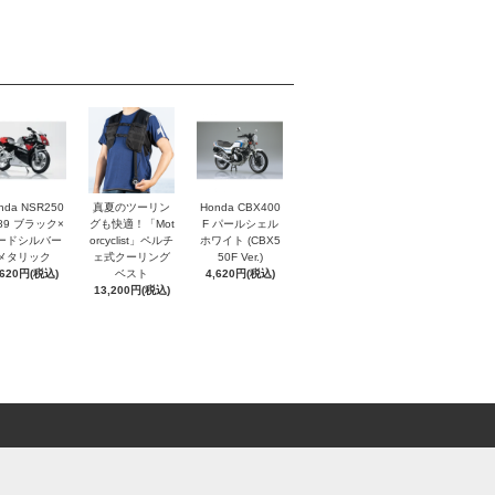
nda NSR250
真夏のツーリン
Honda CBX400
'89 ブラック×
グも快適！「Mot
F パールシェル
ードシルバー
orcyclist」ペルチ
ホワイト (CBX5
メタリック
ェ式クーリング
50F Ver.)
,620円(税込)
ベスト
4,620円(税込)
13,200円(税込)