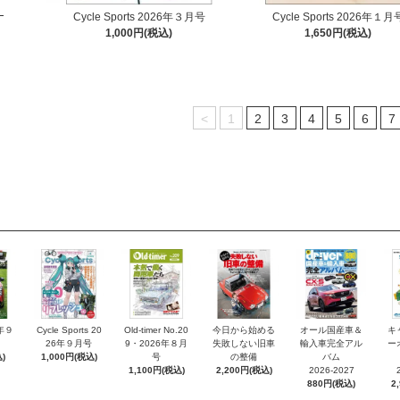
Cycle Sports 2026年３月号
Cycle Sports 2026年１月
1,000円(税込)
1,650円(税込)
<
1
2
3
4
5
6
7
6年９
Cycle Sports 20
Old-timer No.20
今日から始める
オール国産車＆
キ
26年９月号
9・2026年８月
失敗しない旧車
輸入車完全アル
ー
)
1,000円(税込)
号
の整備
バム
1,100円(税込)
2,200円(税込)
2026-2027
880円(税込)
2