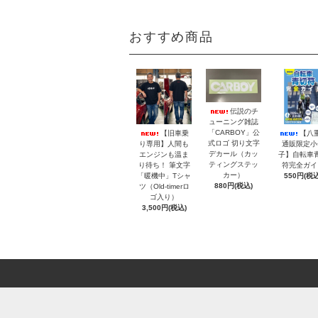
おすすめ商品
伝説のチ
ューニング雑誌
「CARBOY」公
【旧車乗
【八
式ロゴ 切り文字
り専用】人間も
通販限定小
デカール（カッ
エンジンも温ま
子】自転車
ティングステッ
り待ち！ 筆文字
符完全ガイ
カー）
「暖機中」Tシャ
550円(税込
880円(税込)
ツ（Old-timerロ
ゴ入り）
3,500円(税込)