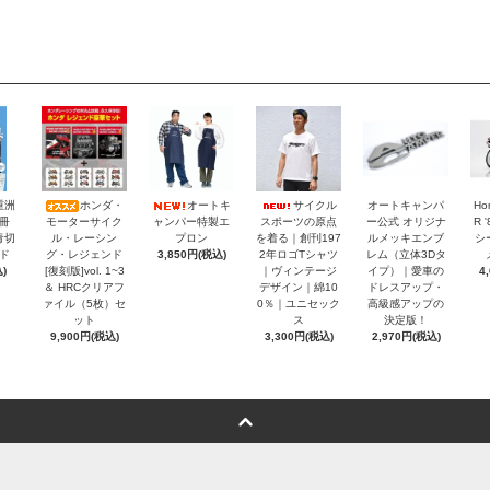
重洲
ホンダ・
オートキ
サイクル
オートキャンパ
Ho
冊
モーターサイク
ャンパー特製エ
スポーツの原点
ー公式 オリジナ
R 
青切
ル・レーシン
プロン
を着る｜創刊197
ルメッキエンブ
シ
ド
グ・レジェンド
3,850円(税込)
2年ロゴTシャツ
レム（立体3Dタ
)
[復刻版]vol. 1~3
｜ヴィンテージ
イプ）｜愛車の
4
＆ HRCクリアフ
デザイン｜綿10
ドレスアップ・
ァイル（5枚）セ
0％｜ユニセック
高級感アップの
ット
ス
決定版！
9,900円(税込)
3,300円(税込)
2,970円(税込)