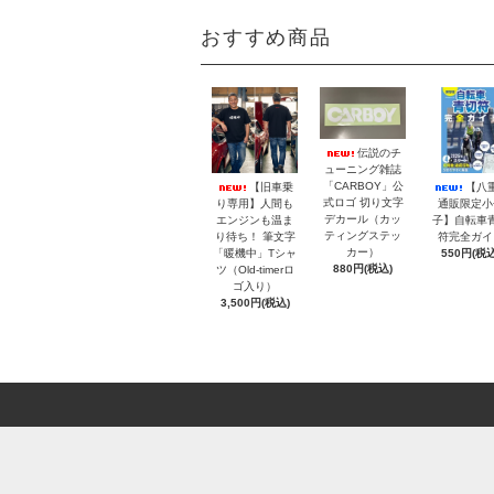
おすすめ商品
伝説のチ
ューニング雑誌
「CARBOY」公
【旧車乗
【八
式ロゴ 切り文字
り専用】人間も
通販限定小
デカール（カッ
エンジンも温ま
子】自転車
ティングステッ
り待ち！ 筆文字
符完全ガイ
カー）
「暖機中」Tシャ
550円(税込
880円(税込)
ツ（Old-timerロ
ゴ入り）
3,500円(税込)