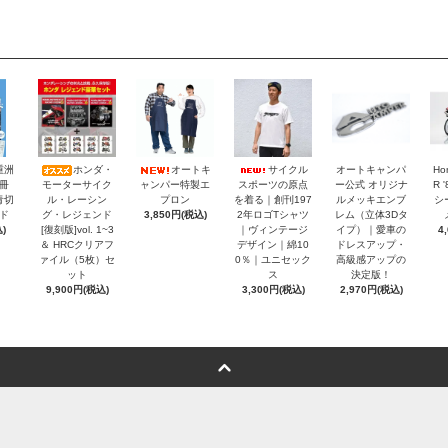
重洲
ホンダ・
オートキ
サイクル
オートキャンパ
Ho
冊
モーターサイク
ャンパー特製エ
スポーツの原点
ー公式 オリジナ
R 
青切
ル・レーシン
プロン
を着る｜創刊197
ルメッキエンブ
シ
ド
グ・レジェンド
3,850円(税込)
2年ロゴTシャツ
レム（立体3Dタ
)
[復刻版]vol. 1~3
｜ヴィンテージ
イプ）｜愛車の
4
＆ HRCクリアフ
デザイン｜綿10
ドレスアップ・
ァイル（5枚）セ
0％｜ユニセック
高級感アップの
ット
ス
決定版！
9,900円(税込)
3,300円(税込)
2,970円(税込)