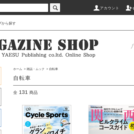
アカウント
プから探す
ホーム
>
雑誌・ムック
>
自転車
自転車
131
全
商品