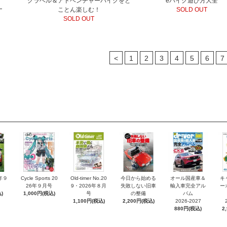
グラベル＆アドベンチャーバイクをと
eバイク遊び方大全
ことん楽しむ！
SOLD OUT
SOLD OUT
<
1
2
3
4
5
6
7
6年９
Cycle Sports 20
Old-timer No.20
今日から始める
オール国産車＆
キ
26年９月号
9・2026年８月
失敗しない旧車
輸入車完全アル
ー
)
1,000円(税込)
号
の整備
バム
1,100円(税込)
2,200円(税込)
2026-2027
880円(税込)
2