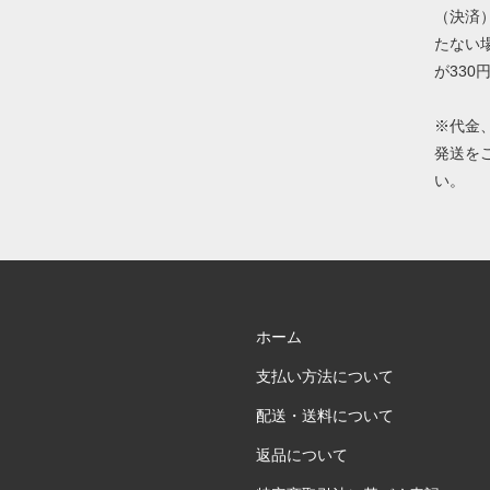
（決済）
たない
が330
※代金
発送を
い。
ホーム
支払い方法について
配送・送料について
返品について