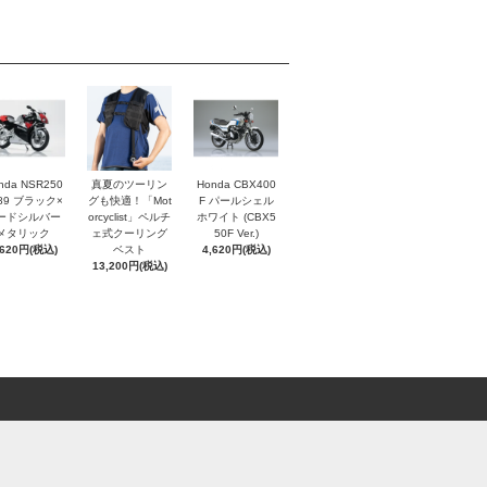
nda NSR250
真夏のツーリン
Honda CBX400
'89 ブラック×
グも快適！「Mot
F パールシェル
ードシルバー
orcyclist」ペルチ
ホワイト (CBX5
メタリック
ェ式クーリング
50F Ver.)
,620円(税込)
ベスト
4,620円(税込)
13,200円(税込)