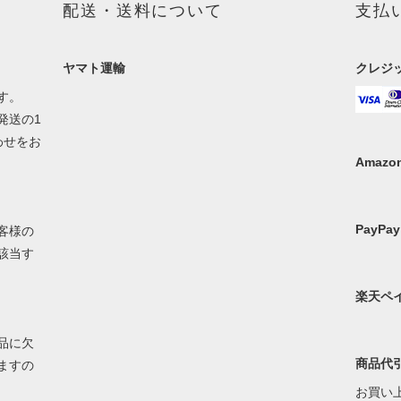
配送・送料について
支払
ヤマト運輸
クレジ
す。
発送の1
わせをお
Amazon
PayPay
客様の
該当す
楽天ペ
品に欠
商品代
ますの
お買い上