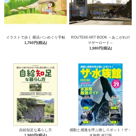
イラストで歩く 横浜パンめぐり手帖
ROUTE66 ART BOOK ～あこがれの
1,760円(税込)
マザーロード～
1,980円(税込)
自給知足な暮らし方
感動と感激を呼ぶ推しスポット！ザ・
1,980円(税込)
水族館 改訂版