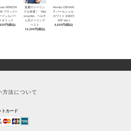
nda NSR250
真夏のツーリン
Honda CBX400
'89 ブラック×
グも快適！「Mot
F パールシェル
ードシルバー
orcyclist」ペルチ
ホワイト (CBX5
メタリック
ェ式クーリング
50F Ver.)
,620円(税込)
ベスト
4,620円(税込)
13,200円(税込)
い方法について
ットカード