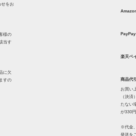
わせをお
Amazon
PayPay
客様の
該当す
楽天ペ
品に欠
商品代
ますの
お買い上
（決済）
たない
が330
※代金
発送を