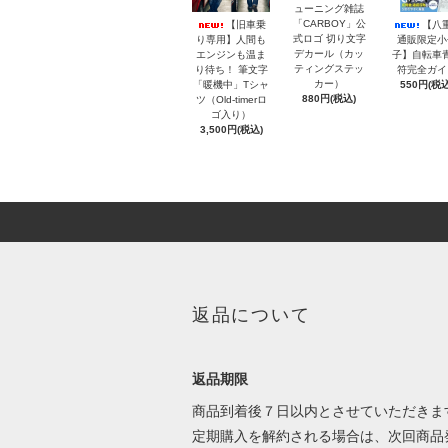
ューニング雑誌
「CARBOY」公
【旧車乗
【八
式ロゴ 切り文字
り専用】人間も
通販限定小
デカール（カッ
エンジンも温ま
子】自転車
ティングステッ
り待ち！ 筆文字
符完全ガイ
カー）
「暖機中」Tシャ
550円(税込
880円(税込)
ツ（Old-timerロ
ゴ入り）
3,500円(税込)
返品について
返品期限
商品到着後７日以内とさせていただきま
定期購入を解約される場合は、次回商品