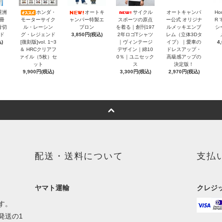
重洲
ホンダ・
オートキ
サイクル
オートキャンパ
Ho
冊
モーターサイク
ャンパー特製エ
スポーツの原点
ー公式 オリジナ
R 
青切
ル・レーシン
プロン
を着る｜創刊197
ルメッキエンブ
シ
ド
グ・レジェンド
3,850円(税込)
2年ロゴTシャツ
レム（立体3Dタ
)
[復刻版]vol. 1~3
｜ヴィンテージ
イプ）｜愛車の
4
＆ HRCクリアフ
デザイン｜綿10
ドレスアップ・
ァイル（5枚）セ
0％｜ユニセック
高級感アップの
ット
ス
決定版！
9,900円(税込)
3,300円(税込)
2,970円(税込)
配送・送料について
支払
ヤマト運輸
クレジ
す。
発送の1