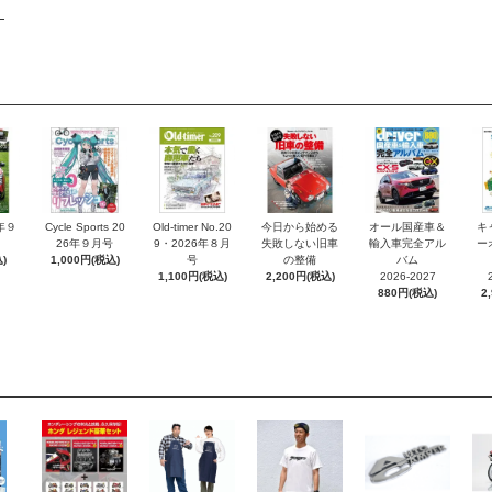
6年９
Cycle Sports 20
Old-timer No.20
今日から始める
オール国産車＆
キ
26年９月号
9・2026年８月
失敗しない旧車
輸入車完全アル
ー
)
1,000円(税込)
号
の整備
バム
1,100円(税込)
2,200円(税込)
2026-2027
880円(税込)
2