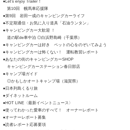
●Let’s enjoy Trailer！
第10回 幌馬車応援隊
●第9回 岩田一成のキャンピングカーライフ
●不定期通信・お気に入り道具「石油ランタン」
●キャンピングカー大歓迎 ！
道の駅de車中泊 ◎白浜野島崎（千葉県）
●キャンピングカーは好き ペットの心をのぞいてみよう
●キャンピングカーは怖くない！ 運転教習レポート
●あなたの街のキャンピングカーSHOP
キャンピングカーステーション春日部店
●キャンプ場ガイド
◎かもしかオートキャンプ場（滋賀県）
●日本列島くるり旅
●ダイネットルーム
●HOT LINE〈最新イベントニュース〉
●使ってわかった愛車のすべて！ オーナーレポート
●オーナーレポート募集
●読者レポート応募要項