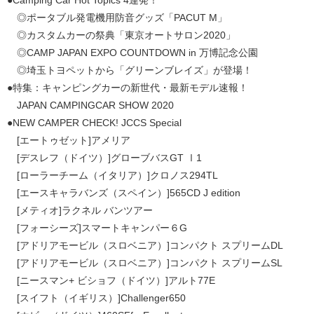
◎ポータブル発電機用防音グッズ「PACUT M」
◎カスタムカーの祭典「東京オートサロン2020」
◎CAMP JAPAN EXPO COUNTDOWN in 万博記念公園
◎埼玉トヨペットから「グリーンブレイズ」が登場！
●特集：キャンピングカーの新世代・最新モデル速報！
JAPAN CAMPINGCAR SHOW 2020
●NEW CAMPER CHECK! JCCS Special
[エートゥゼット]アメリア
[デスレフ（ドイツ）]グローブバスGT Ⅰ1
[ローラーチーム（イタリア）]クロノス294TL
[エースキャラバンズ（スペイン）]565CD J edition
[メティオ]ラクネル バンツアー
[フォーシーズ]スマートキャンパー６G
[アドリアモービル（スロベニア）]コンパクト スプリームDL
[アドリアモービル（スロベニア）]コンパクト スプリームSL
[ニースマン+ ビショフ（ドイツ）]アルト77E
[スイフト（イギリス）]Challenger650