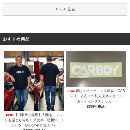
もっと見る
おすすめ商品
伝説のチューニング雑誌「CAR
BOY」公式ロゴ 切り文字デカール
（カッティングステッカー）
880円(税込)
【旧車乗り専用】人間もエンジ
ンも温まり待ち！ 筆文字「暖機中」T
シャツ（Old-timerロゴ入り）