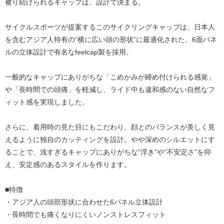
被り続けられるキャップは、設計で決まる。
サイクルスポーツが提案するこのサイクリングキャップは、日本人
を含むアジア人特有の“横に広い頭の形状”に最適化された、6面パネ
ルの立体設計で有名なfeelcap製を採用。
一般的なキャップにありがちな「こめかみが締め付けられる感覚」
や「長時間での頭痛」を軽減し、ライド中も違和感のない自然なフ
ィット感を実現しました。
さらに、着用時の見た目にもこだわり、顔とのバランスが美しく見
えるように独自のカッティングを設計。やや深めのシルエットにす
ることで、浅すぎるキャップにありがちな“浮き”や“不安定さ”を抑
え、安定感のあるスタイルを作ります。
■特徴
・アジア人の頭部形状に合わせた6パネル立体設計
・長時間でも痛くなりにくいノンストレスフィット