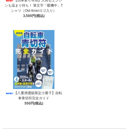
【旧車乗り専用】人間もエンジ
ンも温まり待ち！ 筆文字「暖機中」T
シャツ（Old-timerロゴ入り）
3,500円(税込)
【八重洲通販限定小冊子】自転
車青切符完全ガイド
550円(税込)