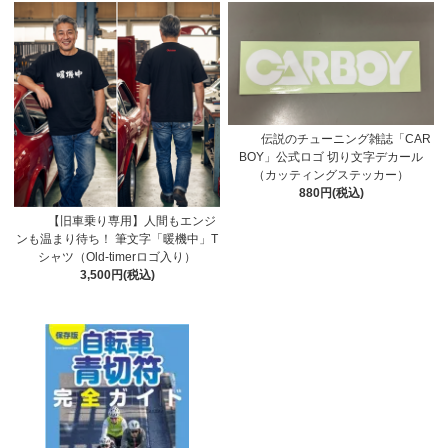
伝説のチューニング雑誌「CAR
BOY」公式ロゴ 切り文字デカール
（カッティングステッカー）
880円(税込)
【旧車乗り専用】人間もエンジ
ンも温まり待ち！ 筆文字「暖機中」T
シャツ（Old-timerロゴ入り）
3,500円(税込)