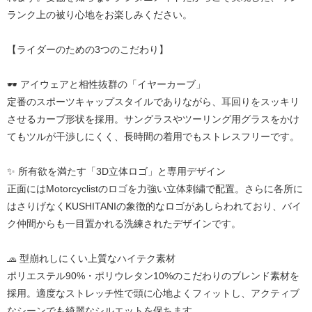
ランク上の被り心地をお楽しみください。
【ライダーのための3つのこだわり】
🕶️ アイウェアと相性抜群の「イヤーカーブ」
定番のスポーツキャップスタイルでありながら、耳回りをスッキリ
させるカーブ形状を採用。サングラスやツーリング用グラスをかけ
てもツルが干渉しにくく、長時間の着用でもストレスフリーです。
✨ 所有欲を満たす「3D立体ロゴ」と専用デザイン
正面にはMotorcyclistのロゴを力強い立体刺繍で配置。さらに各所に
はさりげなくKUSHITANIの象徴的なロゴがあしらわれており、バイ
ク仲間からも一目置かれる洗練されたデザインです。
🧢 型崩れしにくい上質なハイテク素材
ポリエステル90%・ポリウレタン10%のこだわりのブレンド素材を
採用。適度なストレッチ性で頭に心地よくフィットし、アクティブ
なシーンでも綺麗なシルエットを保ちます。