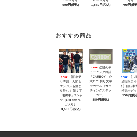
6年９月号
26年９月号
月号
990円(税込)
1,540円(税込)
790円(税込
おすすめ商品
伝説のチ
ューニング雑誌
「CARBOY」公
【旧車乗
【八
式ロゴ 切り文字
り専用】人間も
通販限定小
デカール（カッ
エンジンも温ま
子】自転車
ティングステッ
り待ち！ 筆文字
符完全ガイ
カー）
「暖機中」Tシャ
550円(税込
880円(税込)
ツ（Old-timerロ
ゴ入り）
3,500円(税込)