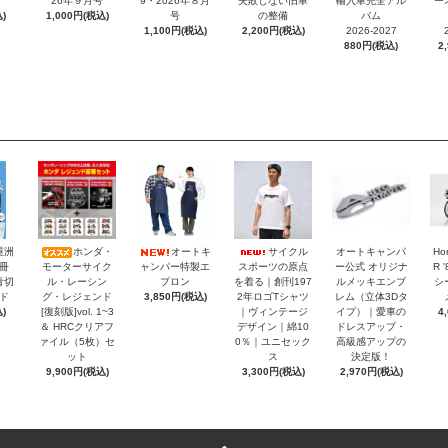
26年９月号
9・2026年８月
失敗しない旧車
輸入車完全アル
ー
)
1,000円(税込)
号
の整備
バム
1,100円(税込)
2,200円(税込)
2026-2027
880円(税込)
2
重洲
ホンダ・
オートキ
サイクル
オートキャンパ
Ho
冊
モーターサイク
ャンパー特製エ
スポーツの原点
ー公式 オリジナ
R 
青切
ル・レーシン
プロン
を着る｜創刊197
ルメッキエンブ
シ
ド
グ・レジェンド
3,850円(税込)
2年ロゴTシャツ
レム（立体3Dタ
)
[復刻版]vol. 1~3
｜ヴィンテージ
イプ）｜愛車の
4
＆ HRCクリアフ
デザイン｜綿10
ドレスアップ・
ァイル（5枚）セ
0％｜ユニセック
高級感アップの
ット
ス
決定版！
9,900円(税込)
3,300円(税込)
2,970円(税込)