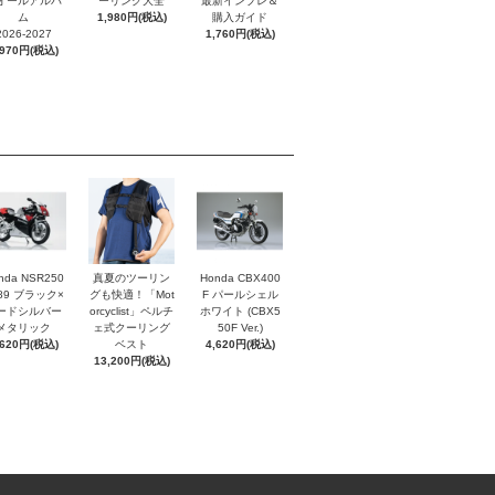
オールアルバ
ーリング大全
最新インプレ＆
ム
1,980円(税込)
購入ガイド
2026-2027
1,760円(税込)
,970円(税込)
nda NSR250
真夏のツーリン
Honda CBX400
'89 ブラック×
グも快適！「Mot
F パールシェル
ードシルバー
orcyclist」ペルチ
ホワイト (CBX5
メタリック
ェ式クーリング
50F Ver.)
,620円(税込)
ベスト
4,620円(税込)
13,200円(税込)