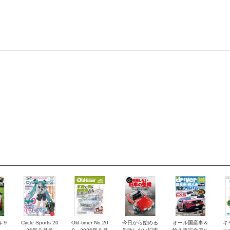
6年９
Cycle Sports 20
Old-timer No.20
今日から始める
オール国産車＆
キ