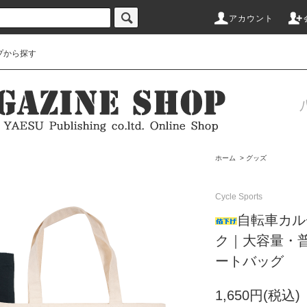
アカウント
プから探す
ホーム
>
グッズ
Cycle Sports
自転車カル
ク｜大容量・普
ートバッグ
1,650円(税込)