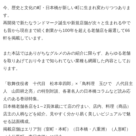
今、歴史と文化の町・日本橋が新しい町に生まれ変わりつつありま
す。
再開発で新たなランドマーク誕生や新規店舗が次々と生まれる中で
も昔から現在まで続く創業から100年を超える老舗店を厳選して66
軒を掲載しています。
また本誌ではありがちなグルメのみの紹介に限らず、あらゆる老舗
を取りあげており今まで知られてない業種も網羅した内容としてお
ります。
「歌舞伎役者 十代目 松本幸四郎」×「鳥料理 玉ひで 八代目主
人 山田耕之亮」の特別対談、各著名人の日本橋コラムなど読み応
えのある巻頭特集。
日本橋老舗各店を1～2頁体裁にて店の佇まい、店内、料理（商品）
店主の人柄などを紹介。見やすく分かり易く美しいビジュアルで魅
せる誌面構成。
掲載店舗はエリア別（室町・本町）（日本橋・八重洲）（人形町）