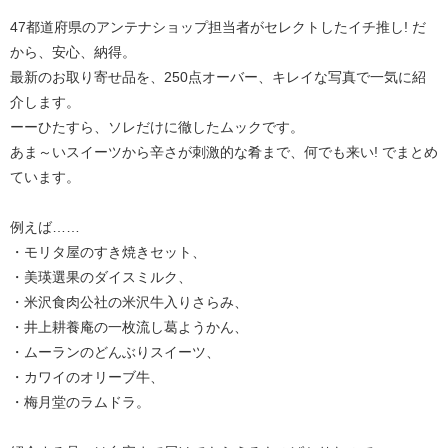
47都道府県のアンテナショップ担当者がセレクトしたイチ推し! だ
から、安心、納得。
最新のお取り寄せ品を、250点オーバー、キレイな写真で一気に紹
介します。
ーーひたすら、ソレだけに徹したムックです。
あま～いスイーツから辛さが刺激的な肴まで、何でも来い! でまとめ
ています。
例えば……
・モリタ屋のすき焼きセット、
・美瑛選果のダイスミルク、
・米沢食肉公社の米沢牛入りさらみ、
・井上耕養庵の一枚流し葛ようかん、
・ムーランのどんぶりスイーツ、
・カワイのオリーブ牛、
・梅月堂のラムドラ。