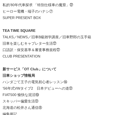
私的'80年代車探求 「特別仕様車の魔窟」㉒
ヒーロー電機・端子のハナシ⑦
SUPER PRESENT BOX
TEA TIME SQUARE
TALKS／NEWS／旧車B級雑学講座／旧車野郎の玉手箱
旧車を楽しむキャブレター生活㉗
口語訳・保安基準＆審査事務規程㉗
CLUB PRESENTATION
新サービス「OT Club」について
旧車ショップ情報局
ハンダごて王子の電気初心者レッスン⑭
'56年式VWタイプ2 日本デビューへの道㉛
FIAT500 愉快な泥沼⑲
スキッパー偏愛生活㉛
北海道の松井さん通信⑧
編集後記