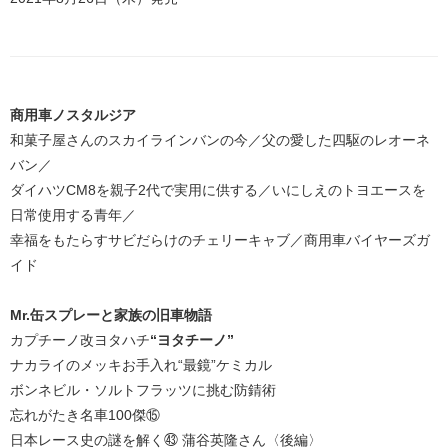
商用車ノスタルジア
和菓子屋さんのスカイラインバンの今／父の愛した四駆のレオーネ
バン／
ダイハツCM8を親子2代で実用に供する／いにしえのトヨエースを
日常使用する青年／
幸福をもたらすサビだらけのチェリーキャブ／商用車バイヤーズガ
イド
Mr.缶スプレーと家族の旧車物語
カプチーノ改ヨタハチ
“ヨタチーノ”
ナカライのメッキお手入れ“最鏡”ケミカル
ボンネビル・ソルトフラッツに挑む防錆術
忘れがたき名車100傑⑮
日本レース史の謎を解く㊸ 蒲谷英隆さん〈後編〉