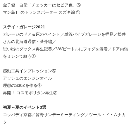
金子健一自伝「チェッカーはセピア色」⑤
マン島TTのトランスポーター スズキ編 ①
ステイ・ガレージ2021
ガレージのドア＆床のペイント／単管パイプガレージを拝見／松井
さんの北海道通信・番外編／
思い出のダックス再生記⑤／VWビートルにフォグを装着／ドア内張
をミシンで縫う①
感動工具インプレッション㉒
アッシュのエンジンオイル
理想のS30Zを作る⑦
再開！ コスモポリタン再生②
初夏～夏のイベント3選
コッパディ京都／皆野サンデーミーティング／ツール・ド・ムナカ
タ