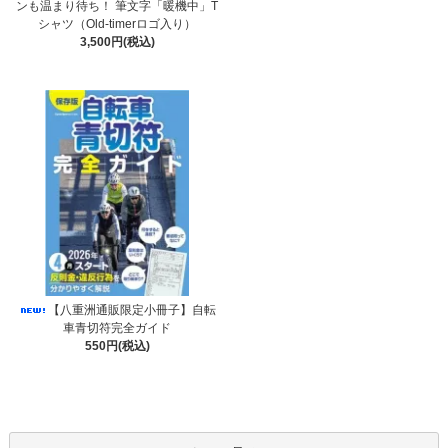
ンも温まり待ち！ 筆文字「暖機中」T
シャツ（Old-timerロゴ入り）
3,500円(税込)
【八重洲通販限定小冊子】自転
車青切符完全ガイド
550円(税込)