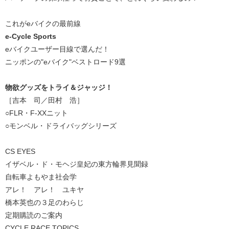
これがeバイクの最前線
e-Cycle Sports
eバイクユーザー目線で選んだ！
ニッポンの"eバイク"ベストロード9選
物欲グッズをトライ＆ジャッジ！
［吉本 司／田村 浩］
○FLR・F-XXニット
○モンベル・ドライバッグシリーズ
CS EYES
イザベル・ド・モヘジ皇妃の東方輪界見聞録
自転車よもやま社会学
アレ！ アレ！ ユキヤ
橋本英也の３足のわらじ
定期購読のご案内
CYCLE RACE TOPICS