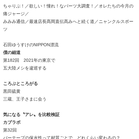
ちゃりぶ！／欲しい！憧れ！なパーツ大調査！／オレたちの今月の
痛ジャージ／
みみみ通信／最速店長髙岡直伝髙みへと続く道／ニャンクルスポー
ツ
石田ゆうすけのNIPPON漂流
僕の細道
第182回 2021年の東京で
五大陸メシを逡巡する
ころぶところがる
黒田硫黄
三蔵、王子さまに会う
気になる〝アレ〟を比較検証
カブラボ
第32回
バーテープの保水性って材質ごとで、どれくらい変わるの？