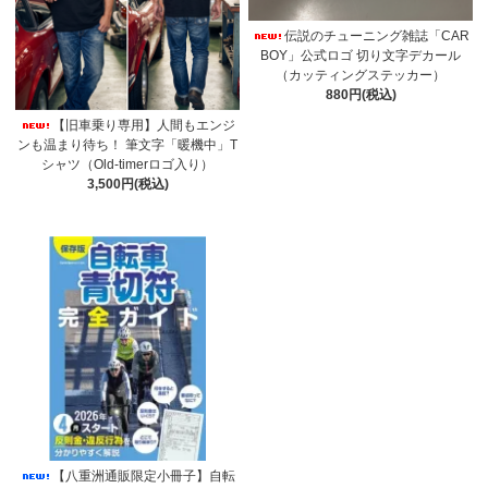
伝説のチューニング雑誌「CAR
BOY」公式ロゴ 切り文字デカール
（カッティングステッカー）
880円(税込)
【旧車乗り専用】人間もエンジ
ンも温まり待ち！ 筆文字「暖機中」T
シャツ（Old-timerロゴ入り）
3,500円(税込)
【八重洲通販限定小冊子】自転