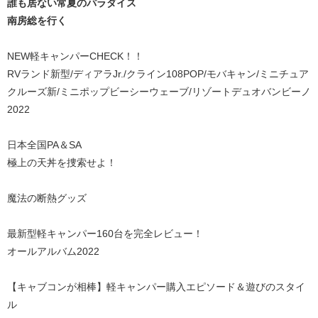
誰も居ない常夏のパラダイス
南房総を行く
NEW軽キャンパーCHECK！！
RVランド新型/ディアラJr./クライン108POP/モバキャン/ミニチュア
クルーズ新/ミニポップビーシーウェーブ/リゾートデュオバンビーノ
2022
日本全国PA＆SA
極上の天丼を捜索せよ！
魔法の断熱グッズ
最新型軽キャンパー160台を完全レビュー！
オールアルバム2022
【キャブコンが相棒】軽キャンパー購入エピソード＆遊びのスタイ
ル