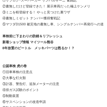
①サブロク･スーパーカー“サンバルギーニ”奮闘記
②書無しだけど登録できた！ 展示車両だった極上ケンメリ
③ミニを軽登録する！ やっと見つけた裏ワザ
④書無しミゼット ナンバー獲得奮戦記
⑤マツダD1500 被災地の書無し車、シングルナンバー再発行への道
車検前に下まわりの防錆＆リフレッシュ
新着ショップ情報 マイツール熊谷
8年放置のビートル メッキパーツは甦るか！？
公認車検 虎の巻
①旧車車検の注意点
②大事な灯火類
③計器、警告灯、追加メーターの注意
④排ガス試験のポイント
⑤制動装置
⑥サスペンションの改造申請