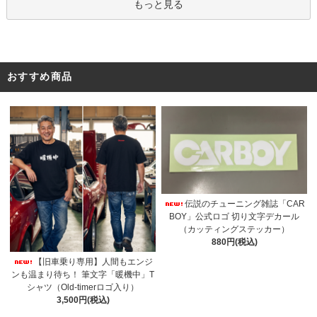
もっと見る
おすすめ商品
伝説のチューニング雑誌「CAR
BOY」公式ロゴ 切り文字デカール
（カッティングステッカー）
880円(税込)
【旧車乗り専用】人間もエンジ
ンも温まり待ち！ 筆文字「暖機中」T
シャツ（Old-timerロゴ入り）
3,500円(税込)