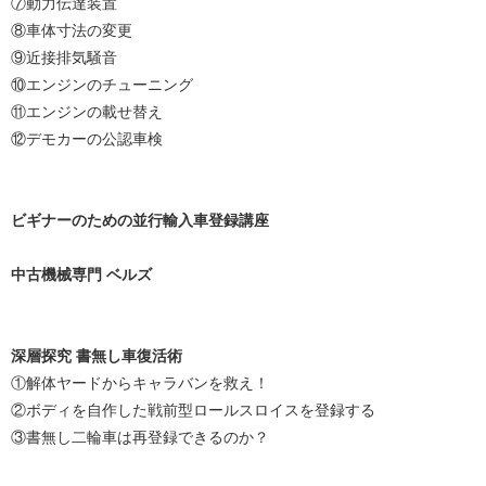
⑦動力伝達装置
⑧車体寸法の変更
⑨近接排気騒音
⑩エンジンのチューニング
⑪エンジンの載せ替え
⑫デモカーの公認車検
ビギナーのための並行輸入車登録講座
中古機械専門 ベルズ
深層探究 書無し車復活術
①解体ヤードからキャラバンを救え！
②ボディを自作した戦前型ロールスロイスを登録する
③書無し二輪車は再登録できるのか？