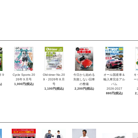
6年９
Cycle Sports 20
Old-timer No.20
今日から始める
オール国産車＆
キ
26年９月号
9・2026年８月
失敗しない旧車
輸入車完全アル
ー
)
1,000円(税込)
号
の整備
バム
1,100円(税込)
2,200円(税込)
2026-2027
880円(税込)
2