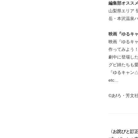
編集部オスス
山梨県エリア
岳・本沢温泉ハ
映画『ゆるキ
映画『ゆるキ
作ってみよう
劇中に登場し
グビ姉たちも
『ゆるキャン
etc…
©あfろ・芳文
〈お詫びと訂