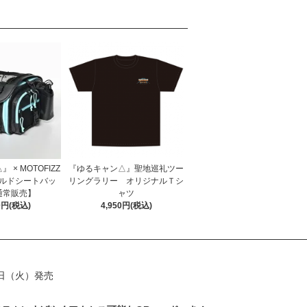
× MOTOFIZZ
『ゆるキャン△』聖地巡礼ツー
ルドシートバッ
リングラリー オリジナルＴシ
通常販売】
ャツ
00円(税込)
4,950円(税込)
1日（火）発売