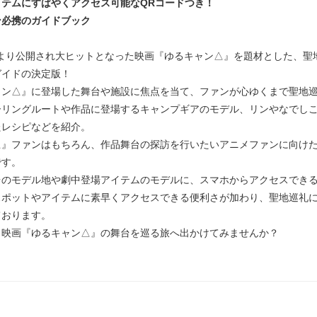
イテムにすばやくアクセス可能なQRコードつき！
ン必携のガイドブック
1日より公開され大ヒットとなった映画『ゆるキャン△』を題材とした、聖
ガイドの決定版！
ャン△』に登場した舞台や施設に焦点を当て、ファンが心ゆくまで聖地
ーリングルートや作品に登場するキャンプギアのモデル、リンやなでし
たレシピなどを紹介。
△』ファンはもちろん、作品舞台の探訪を行いたいアニメファンに向け
です。
台のモデル地や劇中登場アイテムのモデルに、スマホからアクセスできる
スポットやアイテムに素早くアクセスできる便利さが加わり、聖地巡礼
ております。
、映画『ゆるキャン△』の舞台を巡る旅へ出かけてみませんか？