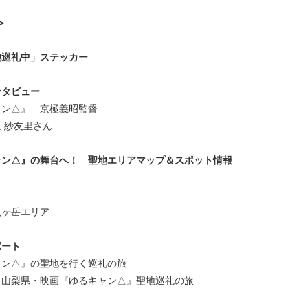
＞
地巡礼中」ステッカー
ンタビュー
ャン△』 京極義昭監督
 紗友里さん
ャン△』の舞台へ！ 聖地エリアマップ＆スポット情報
八ヶ岳エリア
ポート
ャン△』の聖地を行く巡礼の旅
 山梨県・映画『ゆるキャン△』聖地巡礼の旅