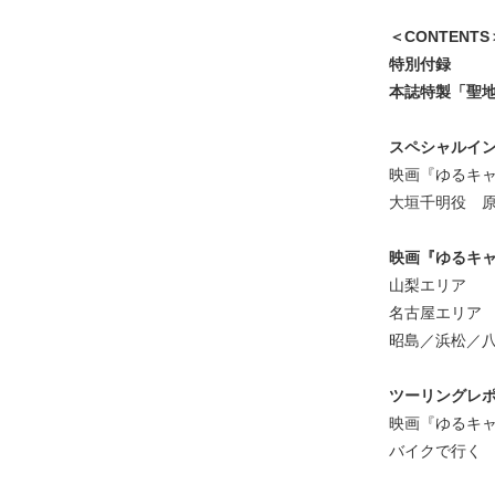
＜CONTENTS
特別付録
本誌特製「聖
スペシャルイ
映画『ゆるキ
大垣千明役 原
映画『ゆるキ
山梨エリア
名古屋エリア
昭島／浜松／
ツーリングレ
映画『ゆるキ
バイクで行く