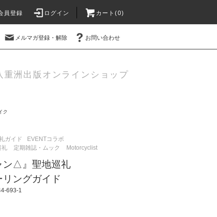
会員登録
ログイン
カート(
0
)
メルマガ登録・解除
お問い合わせ
八重洲出版オンラインショップ
イク
礼ガイド
EVENTコラボ
巡礼
定期雑誌・ムック
Motorcyclist
ャン△』聖地巡礼
ーリングガイド
-693-1