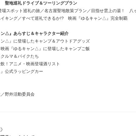
メ 聖地巡礼ドライブ＆ツーリングプラン
 登場スポット巡礼の旅／名古屋聖地散策プラン／目指せ雲上の湯！ 八
イキング／すべて巡礼できるか!? 映画『ゆるキャン△』完全制覇
ャン△』あらすじ＆キャラクター紹介
ャン△』に登場したキャンプ＆アウトドアグッズ
！映画『ゆるキャン△』に登場したキャンプご飯
たクルマ＆バイクたち
愛飲！アニメ・映画登場酒リスト
△』公式ラッピングカー
社／野外活動委員会
正〉