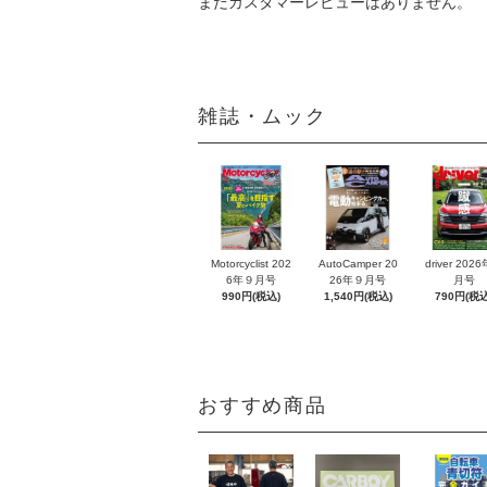
まだカスタマーレビューはありません。
雑誌・ムック
Motorcyclist 202
AutoCamper 20
driver 202
6年９月号
26年９月号
月号
990円(税込)
1,540円(税込)
790円(税込
おすすめ商品