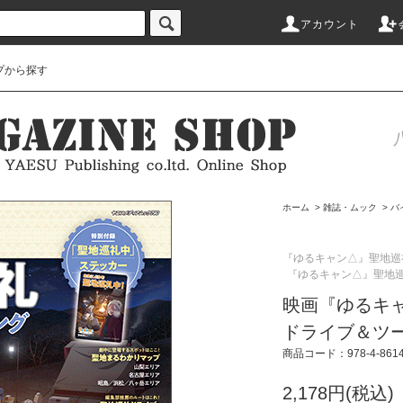
アカウント
プから探す
ホーム
>
雑誌・ムック
>
バ
『ゆるキャン△』聖地巡
『ゆるキャン△』聖地
映画『ゆるキ
ドライブ＆ツ
商品コード：978-4-86144
2,178円(税込)