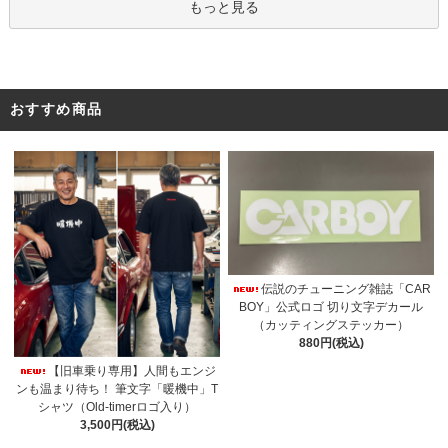
もっと見る
おすすめ商品
伝説のチューニング雑誌「CAR
BOY」公式ロゴ 切り文字デカール
（カッティングステッカー）
880円(税込)
【旧車乗り専用】人間もエンジ
ンも温まり待ち！ 筆文字「暖機中」T
シャツ（Old-timerロゴ入り）
3,500円(税込)