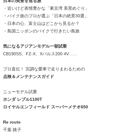
日本の美景を巡る旅
・近いけど表情豊かな「東京湾 美景めぐり」
・バイク旅のプロが選ぶ「日本の絶景30選」
・日本の心、富士山はどこから見るか？
・島国ニッポンのバイクで行きたい島旅
気になるアジアンモデル一挙試乗
CB190SS、FZ-X、Xパルス200 4V……
プロ直伝！ 完調な愛車で走りまわるための
点検＆メンテナンスガイド
ニューモデル試乗
ホンダ レブル1100T
ロイヤルエンフィールド スーパーメテオ650
Re route
千葉 銚子