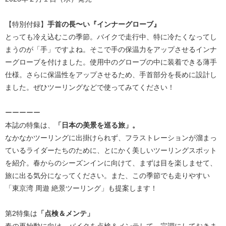
【特別付録】
手首の長〜い『インナーグローブ』
とっても冷え込むこの季節。バイクで走行中、特に冷たくなってし
まうのが「手」ですよね。そこで手の保温力をアップさせるインナ
ーグローブを付けました。使用中のグローブの中に装着できる薄手
仕様。さらに保温性をアップさせるため、手首部分を長めに設計し
ました。ぜひツーリングなどで使ってみてください！
ーーーーー
本誌の特集は、
「日本の美景を巡る旅」。
なかなかツーリングに出掛けられず、フラストレーションが溜まっ
ているライダーたちのために、とにかく美しいツーリングスポット
を紹介。春からのシーズンインに向けて、まずは目を楽しませて、
旅に出る気分になってください。また、この季節でも走りやすい
「東京湾 周遊 絶景ツーリング」も提案します！
第2特集は
「点検＆メンテ」