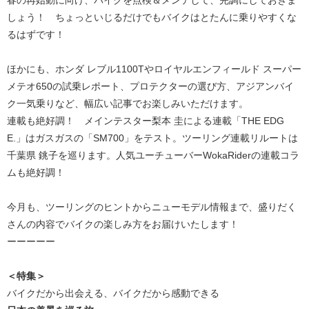
春の再始動に向け、バイクを点検＆メンテして、完調にしておきま
しょう！ ちょっといじるだけでもバイクはとたんに乗りやすくな
るはずです！
ほかにも、ホンダ レブル1100Tやロイヤルエンフィールド スーパー
メテオ650の試乗レポート、プロテクターの選び方、アジアンバイ
ク一気乗りなど、幅広い記事でお楽しみいただけます。
連載も絶好調！ メインテスター梨本 圭による連載「THE EDG
E.」はガスガスの「SM700」をテスト。ツーリング連載リルートは
千葉県 銚子を巡ります。人気ユーチューバーWokaRiderの連載コラ
ムも絶好調！
今月も、ツーリングのヒントからニューモデル情報まで、盛りだく
さんの内容でバイクの楽しみ方をお届けいたします！
ーーーーー
＜特集＞
バイクだから出会える、バイクだから感動できる