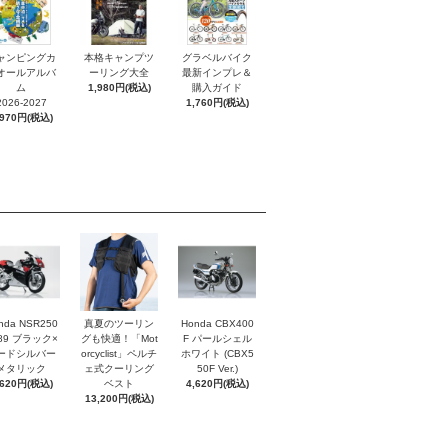
ャンピングカ
本格キャンプツ
グラベルバイク
オールアルバ
ーリング大全
最新インプレ＆
ム
1,980円(税込)
購入ガイド
2026-2027
1,760円(税込)
,970円(税込)
nda NSR250
真夏のツーリン
Honda CBX400
'89 ブラック×
グも快適！「Mot
F パールシェル
ードシルバー
orcyclist」ペルチ
ホワイト (CBX5
メタリック
ェ式クーリング
50F Ver.)
,620円(税込)
ベスト
4,620円(税込)
13,200円(税込)