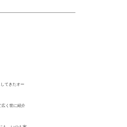
にしてきたオー
めて広く世に紹介
にも、いつも家