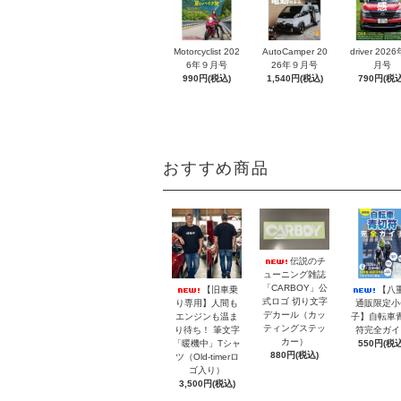
Motorcyclist 202
AutoCamper 20
driver 202
6年９月号
26年９月号
月号
990円(税込)
1,540円(税込)
790円(税込
おすすめ商品
伝説のチ
ューニング雑誌
「CARBOY」公
【旧車乗
【八
式ロゴ 切り文字
り専用】人間も
通販限定小
デカール（カッ
エンジンも温ま
子】自転車
ティングステッ
り待ち！ 筆文字
符完全ガイ
カー）
「暖機中」Tシャ
550円(税込
880円(税込)
ツ（Old-timerロ
ゴ入り）
3,500円(税込)