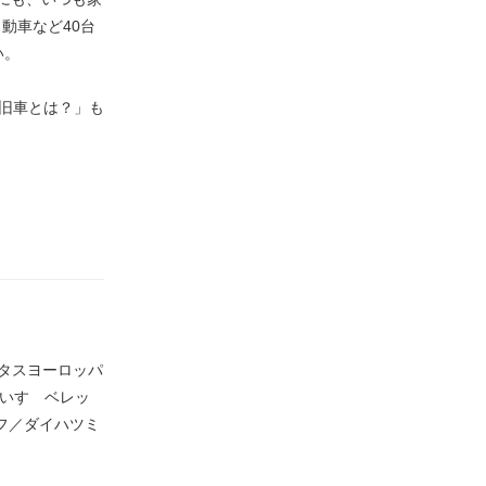
動車など40台
い。
い旧車とは？」も
ータスヨーロッパ
／いすゞベレッ
イフ／ダイハツミ