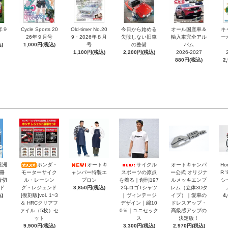
6年９
Cycle Sports 20
Old-timer No.20
今日から始める
オール国産車＆
キ
26年９月号
9・2026年８月
失敗しない旧車
輸入車完全アル
ー
)
1,000円(税込)
号
の整備
バム
1,100円(税込)
2,200円(税込)
2026-2027
880円(税込)
2
重洲
ホンダ・
オートキ
サイクル
オートキャンパ
Ho
冊
モーターサイク
ャンパー特製エ
スポーツの原点
ー公式 オリジナ
R 
青切
ル・レーシン
プロン
を着る｜創刊197
ルメッキエンブ
シ
ド
グ・レジェンド
3,850円(税込)
2年ロゴTシャツ
レム（立体3Dタ
)
[復刻版]vol. 1~3
｜ヴィンテージ
イプ）｜愛車の
4
＆ HRCクリアフ
デザイン｜綿10
ドレスアップ・
ァイル（5枚）セ
0％｜ユニセック
高級感アップの
ット
ス
決定版！
9,900円(税込)
3,300円(税込)
2,970円(税込)