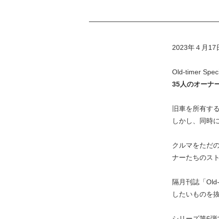
2023年４月1
Old-timer Speci
35人のオーナ
旧車を所有する
しかし、同時
クルマをただ
ナーたちのスト
隔月刊誌「Ol
したいものを
シリーズ第6