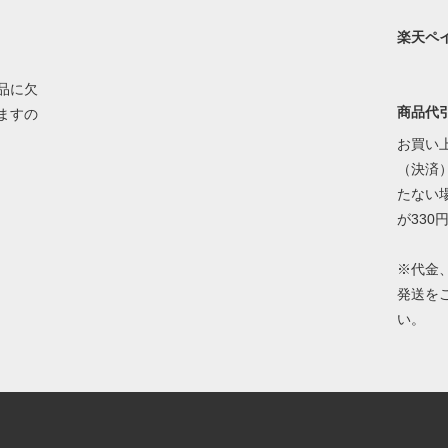
楽天ペ
品に欠
商品代
ますの
お買い上
（決済）
たない
が330
※代金
発送を
い。