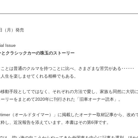
7日（月）発売
al Issue
ーとクラシックカーの珠玉のストーリー
ことは普通のクルマを持つことに比べ、さまざまな苦労がある･･････
に人生を楽しませてくれる相棒でもある。
の移動手段としてではなく、それぞれの方法で愛し、家族も同然に大切
ーリーをまとめて2020年に刊行された「旧車オーナー読本」。
d-timer（オールドタイマー）」に掲載したオーナー取材記事から、改
抜粋し、近況報告を添えています。本書はその第6弾です。
弾では、碧い海の向こうからやってきた外国車を中心に記事を選別。ほか