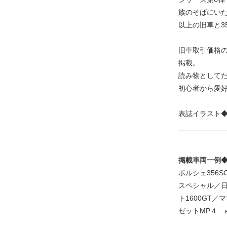
族のそばにい
以上の旧車と3
旧車取引価格の
掲載。
読み物として
初心者から愛
表誌イラスト
掲載車両一例
ポルシェ356
スペシャル／日
ト1600GT
ゼットMP４ and