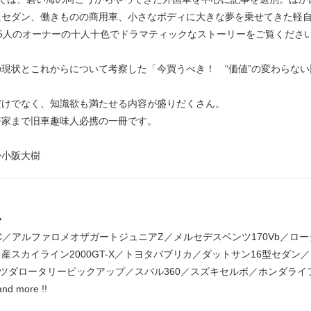
たセダン、働きものの商用車、小さなボディに大きな夢を乗せてきた軽自
5人のオーナーの十人十色でドラマティックなストーリーをご覧くださ
現状とこれからについて考察した「今買うべき！ “価値”の変わらな
だけでなく、知識欲も満たせる内容が盛りだくさん。
好家まで旧車趣味人必携の一冊です。
◆小阪大樹
◆
SC／アルファロメオザガートジュニアZ／メルセデスベンツ170Vb／ロ
産スカイライン2000GT-X／トヨタパブリカ／ダットサン16型セダン
／マツダロータリーピックアップ／スバル360／スズキセルボ／ホンダラ
 more !!