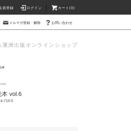
会員登録
ログイン
カート(
0
)
メルマガ登録・解除
お問い合わせ
八重洲出版オンラインショップ
動車
imer
vol.6
-710-5