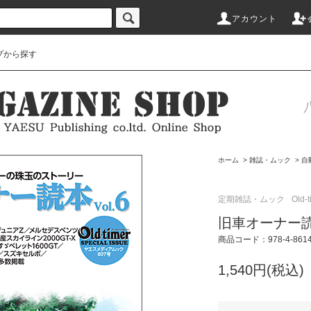
アカウント
プから探す
ホーム
>
雑誌・ムック
>
自
定期雑誌・ムック
Old-t
旧車オーナー読本 
商品コード：978-4-86144
1,540円(税込)