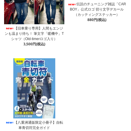
伝説のチューニング雑誌「CAR
BOY」公式ロゴ 切り文字デカール
（カッティングステッカー）
880円(税込)
【旧車乗り専用】人間もエンジ
ンも温まり待ち！ 筆文字「暖機中」T
シャツ（Old-timerロゴ入り）
3,500円(税込)
【八重洲通販限定小冊子】自転
車青切符完全ガイド