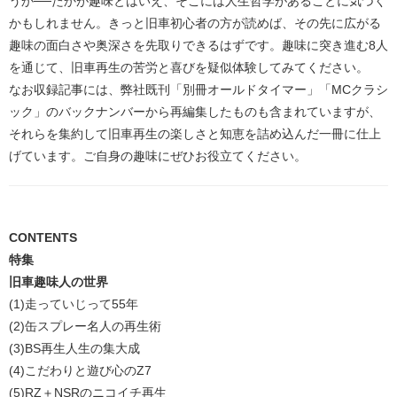
うか──たかが趣味とはいえ、そこには人生哲学があることに気づく
かもしれません。きっと旧車初心者の方が読めば、その先に広がる
趣味の面白さや奥深さを先取りできるはずです。趣味に突き進む8人
を通じて、旧車再生の苦労と喜びを疑似体験してみてください。
なお収録記事には、弊社既刊「別冊オールドタイマー」「MCクラシ
ック」のバックナンバーから再編集したものも含まれていますが、
それらを集約して旧車再生の楽しさと知恵を詰め込んだ一冊に仕上
げています。ご自身の趣味にぜひお役立てください。
CONTENTS
特集
旧車趣味人の世界
(1)走っていじって55年
(2)缶スプレー名人の再生術
(3)BS再生人生の集大成
(4)こだわりと遊び心のZ7
(5)RZ＋NSRのニコイチ再生