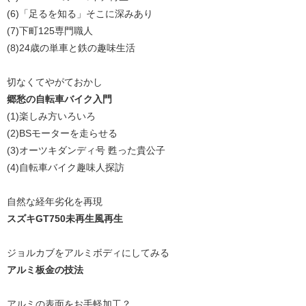
(6)「足るを知る」そこに深みあり
(7)下町125専門職人
(8)24歳の単車と鉄の趣味生活
切なくてやがておかし
郷愁の自転車バイク入門
(1)楽しみ方いろいろ
(2)BSモーターを走らせる
(3)オーツキダンディ号 甦った貴公子
(4)自転車バイク趣味人探訪
自然な経年劣化を再現
スズキGT750未再生風再生
ジョルカブをアルミボディにしてみる
アルミ板金の技法
アルミの表面をお手軽加工？