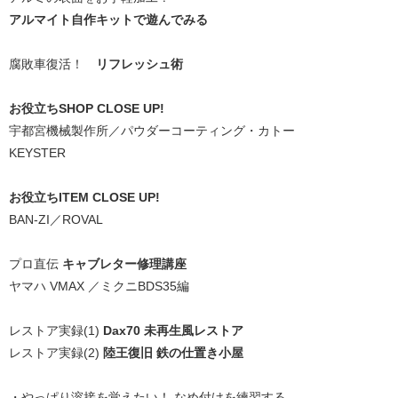
アルマイト自作キットで遊んでみる
腐敗車復活！
リフレッシュ術
お役立ちSHOP CLOSE UP!
宇都宮機械製作所／パウダーコーティング・カトー
KEYSTER
お役立ちITEM CLOSE UP!
BAN-ZI／ROVAL
プロ直伝
キャブレター修理講座
ヤマハ VMAX ／ミクニBDS35編
レストア実録(1)
Dax70 未再生風レストア
レストア実録(2)
陸王復旧 鉄の仕置き小屋
・やっぱり溶接を覚えたい！ なめ付けを練習する