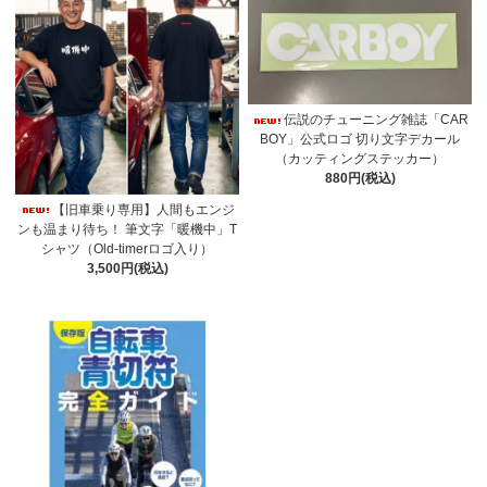
伝説のチューニング雑誌「CAR
BOY」公式ロゴ 切り文字デカール
（カッティングステッカー）
880円(税込)
【旧車乗り専用】人間もエンジ
ンも温まり待ち！ 筆文字「暖機中」T
シャツ（Old-timerロゴ入り）
3,500円(税込)