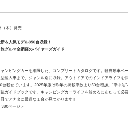
５日（木）発売
新＆人気モデル850台収録！
る旅グルマ全網羅のバイヤーズガイド
キャンピングカーを網羅した、コンプリートカタログです。軽自動車ベ
大型輸入車まで、ジャンル別に収録。アウトドアでのインドアライフを
850台載せています。2025年版は昨年の掲載車数より50台増加。“車中泊
最強ガイドブックです。キャンピングカーライフを始めるにあたって必
冊でアナタに最適な１台が見つかります!!
・380ページ＞