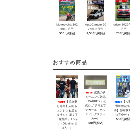
Motorcyclist 202
AutoCamper 20
driver 202
6年９月号
26年９月号
月号
990円(税込)
1,540円(税込)
790円(税込
おすすめ商品
伝説のチ
ューニング雑誌
「CARBOY」公
【旧車乗
【八
式ロゴ 切り文字
り専用】人間も
通販限定小
デカール（カッ
エンジンも温ま
子】自転車
ティングステッ
り待ち！ 筆文字
符完全ガイ
カー）
「暖機中」Tシャ
550円(税込
880円(税込)
ツ（Old-timerロ
ゴ入り）