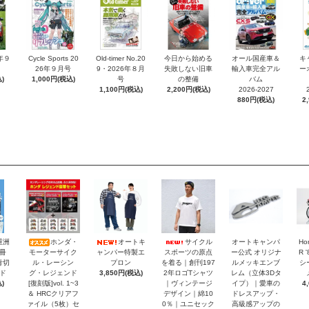
6年９
Cycle Sports 20
Old-timer No.20
今日から始める
オール国産車＆
キ
26年９月号
9・2026年８月
失敗しない旧車
輸入車完全アル
ー
)
1,000円(税込)
号
の整備
バム
1,100円(税込)
2,200円(税込)
2026-2027
880円(税込)
2
重洲
ホンダ・
オートキ
サイクル
オートキャンパ
Ho
冊
モーターサイク
ャンパー特製エ
スポーツの原点
ー公式 オリジナ
R 
青切
ル・レーシン
プロン
を着る｜創刊197
ルメッキエンブ
シ
ド
グ・レジェンド
3,850円(税込)
2年ロゴTシャツ
レム（立体3Dタ
)
[復刻版]vol. 1~3
｜ヴィンテージ
イプ）｜愛車の
4
＆ HRCクリアフ
デザイン｜綿10
ドレスアップ・
ァイル（5枚）セ
0％｜ユニセック
高級感アップの