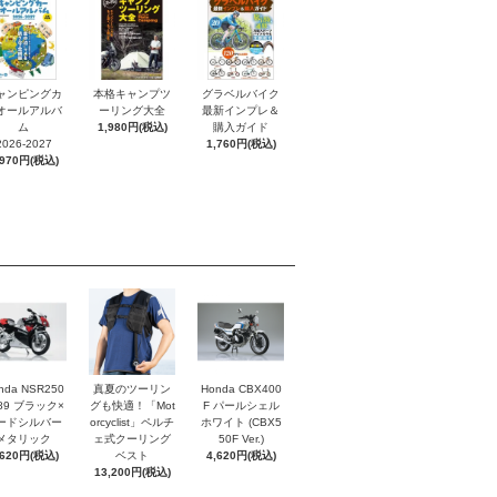
ャンピングカ
本格キャンプツ
グラベルバイク
オールアルバ
ーリング大全
最新インプレ＆
ム
1,980円(税込)
購入ガイド
2026-2027
1,760円(税込)
,970円(税込)
nda NSR250
真夏のツーリン
Honda CBX400
'89 ブラック×
グも快適！「Mot
F パールシェル
ードシルバー
orcyclist」ペルチ
ホワイト (CBX5
メタリック
ェ式クーリング
50F Ver.)
,620円(税込)
ベスト
4,620円(税込)
13,200円(税込)