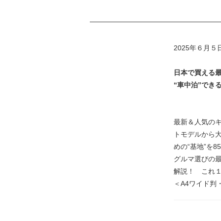
2025年６月
日本で買える最
“車中泊”でき
最新＆人気の
トモデルから
めの“基地”を
グルマ選びの
解説！ これ１
＜A4ワイド判