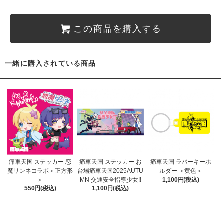
この商品を購入する
一緒に購入されている商品
痛車天国 ステッカー 恋
痛車天国 ステッカー お
痛車天国 ラバーキーホ
魔リンネコラボ＜正方形
台場痛車天国2025AUTU
ルダー ＜黄色＞
＞
MN 交通安全指導少女!!
1,100円(税込)
550円(税込)
1,100円(税込)