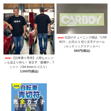
伝説のチューニング雑誌「CAR
BOY」公式ロゴ 切り文字デカール
（カッティングステッカー）
880円(税込)
【旧車乗り専用】人間もエンジ
ンも温まり待ち！ 筆文字「暖機中」T
シャツ（Old-timerロゴ入り）
3,500円(税込)