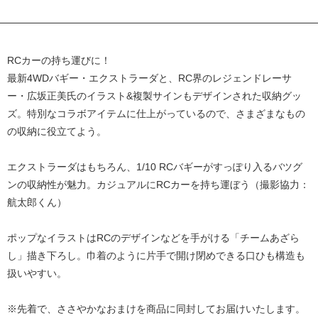
RCカーの持ち運びに！
最新4WDバギー・エクストラーダと、RC界のレジェンドレーサ
ー・広坂正美氏のイラスト&複製サインもデザインされた収納グッ
ズ。特別なコラボアイテムに仕上がっているので、さまざまなもの
の収納に役立てよう。
エクストラーダはもちろん、1/10 RCバギーがすっぽり入るバツグ
ンの収納性が魅力。カジュアルにRCカーを持ち運ぼう（撮影協力：
航太郎くん）
ポップなイラストはRCのデザインなどを手がける「チームあざら
し」描き下ろし。巾着のように片手で開け閉めできる口ひも構造も
扱いやすい。
※先着で、ささやかなおまけを商品に同封してお届けいたします。