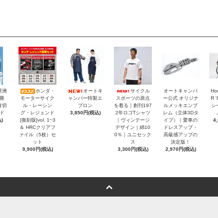
重洲
ホンダ・
オートキ
サイクル
オートキャンパ
Ho
冊
モーターサイク
ャンパー特製エ
スポーツの原点
ー公式 オリジナ
R 
青切
ル・レーシン
プロン
を着る｜創刊197
ルメッキエンブ
シ
ド
グ・レジェンド
3,850円(税込)
2年ロゴTシャツ
レム（立体3Dタ
)
[復刻版]vol. 1~3
｜ヴィンテージ
イプ）｜愛車の
4
＆ HRCクリアフ
デザイン｜綿10
ドレスアップ・
ァイル（5枚）セ
0％｜ユニセック
高級感アップの
ット
ス
決定版！
9,900円(税込)
3,300円(税込)
2,970円(税込)