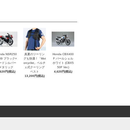
nda NSR250
真夏のツーリン
Honda CBX400
'89 ブラック×
グも快適！「Mot
F パールシェル
ードシルバー
orcyclist」ペルチ
ホワイト (CBX5
メタリック
ェ式クーリング
50F Ver.)
,620円(税込)
ベスト
4,620円(税込)
13,200円(税込)