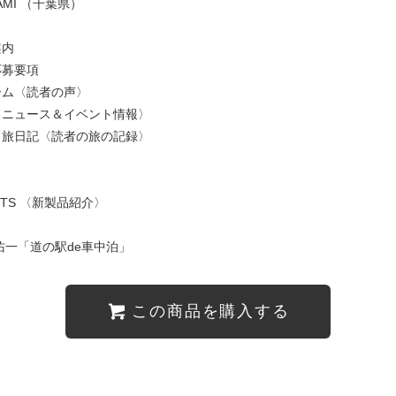
RAMI （千葉県）
案内
応募要項
ーム〈読者の声〉
〈ニュース＆イベント情報〉
り旅日記〈読者の旅の記録〉
ト
UCTS 〈新製品紹介〉
佑一「道の駅de車中泊」
この商品を購入する