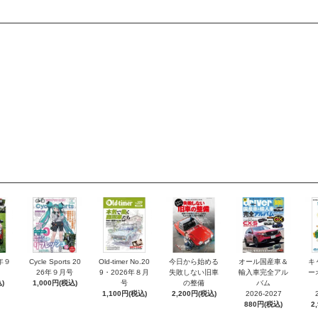
6年９
Cycle Sports 20
Old-timer No.20
今日から始める
オール国産車＆
キ
26年９月号
9・2026年８月
失敗しない旧車
輸入車完全アル
ー
)
1,000円(税込)
号
の整備
バム
1,100円(税込)
2,200円(税込)
2026-2027
880円(税込)
2