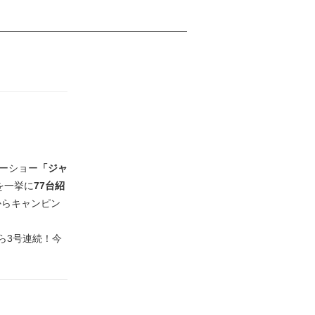
ーショー
「ジャ
を一挙に
77台紹
らキャンピン
ら3号連続！今