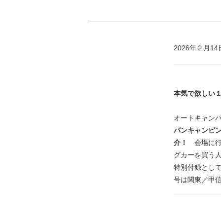
2026年２月1
本気で欲しい
オートキャンパ
パンキャンピン
介！
会場に行
グカーを買う
特別付録とし
号は関東／甲