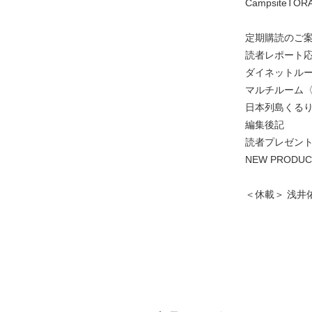
CampsiteTO
定期購読のご
読者レポート
ダイネットル
マルチルーム
日本列島くる
編集後記
読者プレゼン
NEW PROD
＜休載＞ 浅井