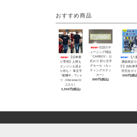
おすすめ商品
伝説のチ
ューニング雑誌
「CARBOY」公
【旧車乗
【八
式ロゴ 切り文字
り専用】人間も
通販限定小
デカール（カッ
エンジンも温ま
子】自転車
ティングステッ
り待ち！ 筆文字
符完全ガイ
カー）
「暖機中」Tシャ
550円(税込
880円(税込)
ツ（Old-timerロ
ゴ入り）
3,500円(税込)