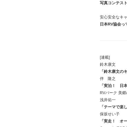
写真コンテス
安心安全なキャ
日本RV協会っ
[連載]
鈴木康文
「鈴木康文の
伴 隆之
「実泊！ 日本
RVパーク 美
浅井佑一
「テーマで楽し
保坂せい子
「実走！ オ