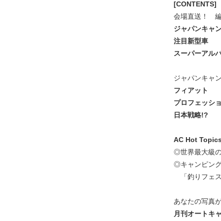
[CONTENTS]
会場直送！ 編
ジャパンキャ
注目新型車
スーパーアルバム
ジャパンキャン
フィアット
プロフェッシ
日本戦略!?
AC Hot Topic
◎世界最大級
◎キャンピン
「釣りフェス
あなたの写真
月刊オートキ