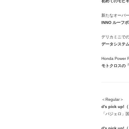
初めてのモビキャ
新たなオーバ
INNO ルーフ
デリカミニで
データシステム 
Honda Power P
モトクロスの
＜Regular＞
d's pick up
「パジェロ」
d's pick up