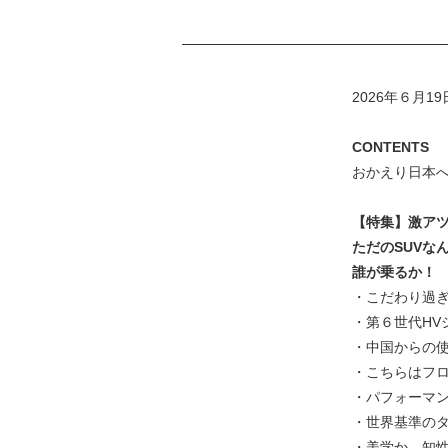
2026年６月1
CONTENTS
おかえり日本へ
【特集】激ア
ただのSUVな
誰が乗るか！
・こだわり過
・第６世代H
・中国からの
・こちらはフ
・パフォーマ
・世界基準の
・美学か、知