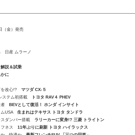
9日（金）発売
 日産 ムラーノ
ツ解説＆試乗
んかに
ぎを改心!?
マツダ CX-５
Vシステム初搭載
トヨタ RAV４ PHEV
使者
BEVとして復活！ ホンダ インサイト
ロムUSA
生まれはテキサス トヨタ タンドラ
ンスダンパー搭載
ラリーカーに変身!? 三菱 トライトン
タフネス
11年ぶりに刷新 トヨタ ハイラックス
性か、快適か
最新フレンチSUV 「三つの回答」