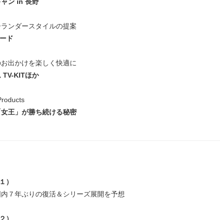
ン in 長野
ーランダースタイルの提案
ボード
のお出かけを楽しく快適に
TV-KITほか
roducts
「女王」が勝ち続ける秘密
!（１）
国内７年ぶりの復活＆シリーズ展開を予想
!（２）