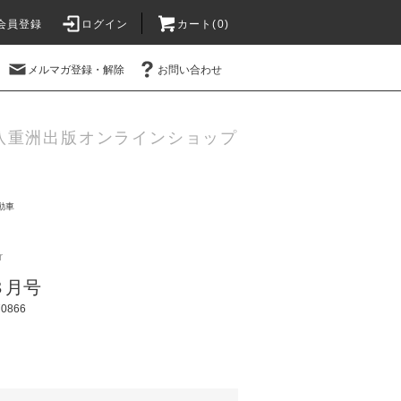
会員登録
ログイン
カート(
0
)
メルマガ登録・解除
お問い合わせ
八重洲出版オンラインショップ
動車
r
年８月号
0866