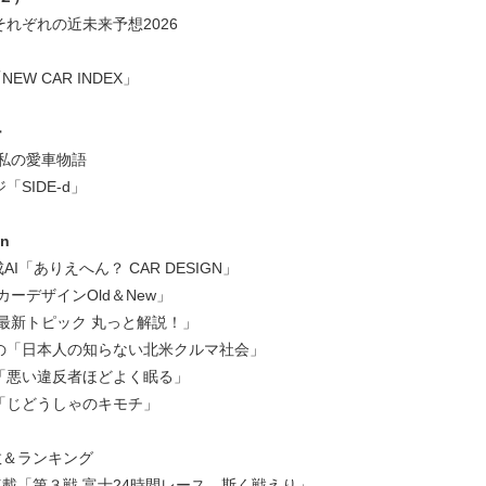
それぞれの近未来予想2026
W CAR INDEX」
ー
 私の愛車物語
「SIDE-d」
mn
AI「ありえへん？ CAR DESIGN」
カーデザインOld＆New」
「最新トピック 丸っと解説！」
の「日本人の知らない北米クルマ社会」
「悪い違反者ほどよく眠る」
「じどうしゃのキモチ」
数＆ランキング
載「第３戦 富士24時間レース、斯く戦えり」