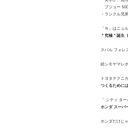
プジョー 500
・ランクル兄
「Ｎ」はニュ
＂究極＂誕生 
スバル フォ
続シモヤマレ
トヨタテクニ
つくるために
「 シティ ター
ホンダ スーパ
ホンダだけじ