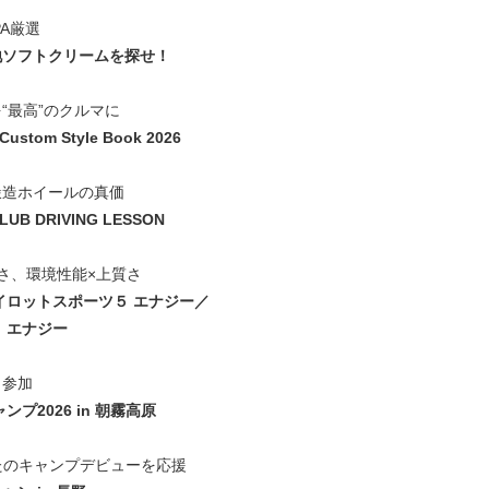
PA厳選
地ソフトクリームを探せ！
“最高”のクルマに
 Custom Style Book 2026
鍛造ホイールの真価
LUB DRIVING LESSON
しさ、環境性能×上質さ
イロットスポーツ５ エナジー／
 エナジー
も参加
ンプ2026 in 朝霧高原
なたのキャンプデビューを応援