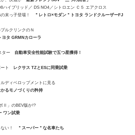
8ハイブリッド／ DS NO4／シトロエン Ｃ５ エアクロス
弟の末っ子登場！
＂レトロ×モダン＂トヨタ ランドクルーザーFJ
ルブルクリンクのＮ
トヨタ GRMNカローラ
レスター
自動車安全性能試験で五つ星獲得！
ポート
レクサス TZとESに同乗試乗
カルディベロップメントに見る
はかるモノづくりの矜持
ボⅡ」のBEV版か!?
ー ワン試乗
ゃない！
＂スーパー＂な名車たち