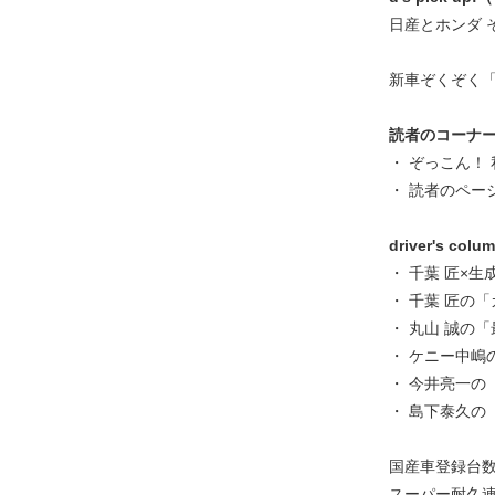
日産とホンダ 
新車ぞくぞく「NE
読者のコーナ
・ ぞっこん！
・ 読者のページ
driver's colu
・ 千葉 匠×生成
・ 千葉 匠の「
・ 丸山 誠の
・ ケニー中嶋
・ 今井亮一の
・ 島下泰久の
国産車登録台
スーパー耐久連