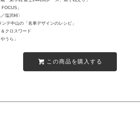
 FOCUS」
県／塩沢峠〉
ランテ中山の「名車デザインのレシピ」
ト＆クロスワード
くやうら」
この商品を購入する