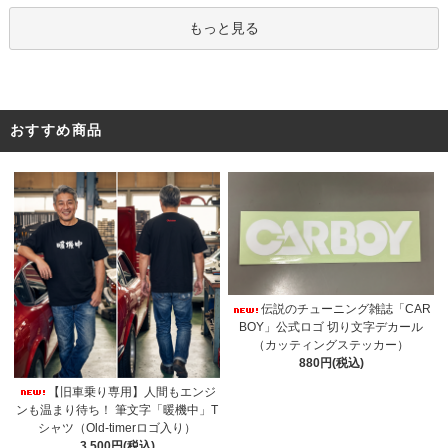
もっと見る
おすすめ商品
伝説のチューニング雑誌「CAR
BOY」公式ロゴ 切り文字デカール
（カッティングステッカー）
880円(税込)
【旧車乗り専用】人間もエンジ
ンも温まり待ち！ 筆文字「暖機中」T
シャツ（Old-timerロゴ入り）
3,500円(税込)