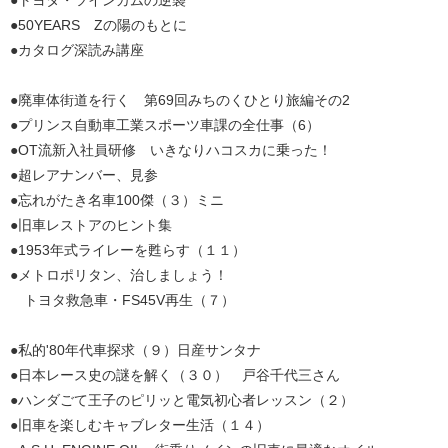
●50YEARS Zの陽のもとに
●カタログ深読み講座
●廃車体街道を行く 第69回みちのくひとり旅編その2
●プリンス自動車工業スポーツ車課の全仕事（6）
●OT流新入社員研修 いきなりハコスカに乗った！
●超レアナンバー、見参
●忘れがたき名車100傑（３）ミニ
●旧車レストアのヒント集
●1953年式ライレーを甦らす（１１）
●メトロポリタン、治しましょう！
トヨタ救急車・FS45V再生（７）
●私的'80年代車探求（９）日産サンタナ
●日本レース史の謎を解く（３０） 戸谷千代三さん
●ハンダごて王子のピリッと電気初心者レッスン（２）
●旧車を楽しむキャブレター生活（１４）