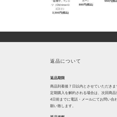
カー）
「暖機中」Tシャ
550円(税込
880円(税込)
ツ（Old-timerロ
ゴ入り）
3,500円(税込)
返品について
返品期限
商品到着後７日以内とさせていただきま
定期購入を解約される場合は、次回商品
4日前までに電話・メールにてお問い合
願い致します。