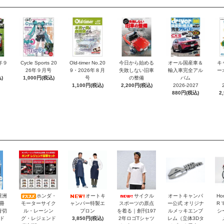
6年９
Cycle Sports 20
Old-timer No.20
今日から始める
オール国産車＆
キ
26年９月号
9・2026年８月
失敗しない旧車
輸入車完全アル
ー
)
1,000円(税込)
号
の整備
バム
1,100円(税込)
2,200円(税込)
2026-2027
880円(税込)
2
重洲
ホンダ・
オートキ
サイクル
オートキャンパ
Ho
冊
モーターサイク
ャンパー特製エ
スポーツの原点
ー公式 オリジナ
R 
青切
ル・レーシン
プロン
を着る｜創刊197
ルメッキエンブ
シ
ド
グ・レジェンド
3,850円(税込)
2年ロゴTシャツ
レム（立体3Dタ