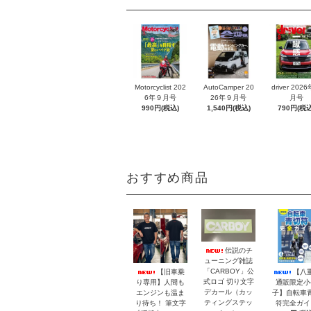
Motorcyclist 202
AutoCamper 20
driver 202
6年９月号
26年９月号
月号
990円(税込)
1,540円(税込)
790円(税込
おすすめ商品
伝説のチ
ューニング雑誌
「CARBOY」公
【旧車乗
【八
式ロゴ 切り文字
り専用】人間も
通販限定小
デカール（カッ
エンジンも温ま
子】自転車
ティングステッ
り待ち！ 筆文字
符完全ガイ