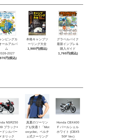
ャンピングカ
本格キャンプツ
グラベルバイク
オールアルバ
ーリング大全
最新インプレ＆
ム
1,980円(税込)
購入ガイド
2026-2027
1,760円(税込)
,970円(税込)
nda NSR250
真夏のツーリン
Honda CBX400
'89 ブラック×
グも快適！「Mot
F パールシェル
ードシルバー
orcyclist」ペルチ
ホワイト (CBX5
メタリック
ェ式クーリング
50F Ver.)