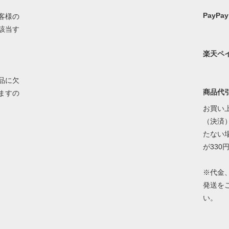
PayPay
客様の
該当す
楽天ペ
品に欠
商品代
ますの
お買い上
（決済）
たない
が330
※代金
発送を
い。