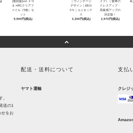
)
[復刻版]vol. 1~3
｜ヴィンテージ
イプ）｜愛車の
4
＆ HRCクリアフ
デザイン｜綿10
ドレスアップ・
ァイル（5枚）セ
0％｜ユニセック
高級感アップの
ット
ス
決定版！
9,900円(税込)
3,300円(税込)
2,970円(税込)
配送・送料について
支払
ヤマト運輸
クレジ
す。
発送の1
わせをお
Amazon