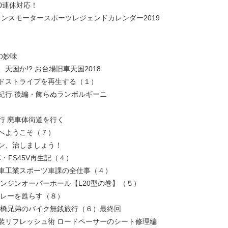
0連休対応！
ンスモータースポーツレジェンドカレンダー2019
車の妙味
天国か!? お台場旧車天国2018
ドストライプを再生する（１）
紀行 後編・飾らぬランボルギーニ
行 廃車体街道を行く
へようこそ（７）
ン、治しましょう！
FS45V再生記（４）
動車工業スポーツ車課の全仕事（４）
エンジンオーバーホール【L20型の巻】（５）
ライレーを甦らす（８）
高橋兄弟のバイク無銭旅行（６）最終回
装リフレッシュ術 ロードペーサーのシート修理編