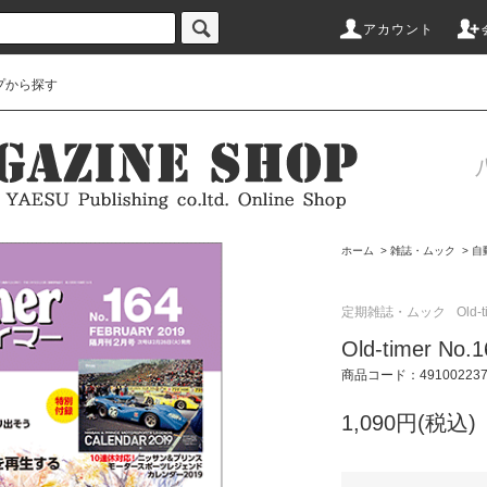
アカウント
プから探す
ホーム
>
雑誌・ムック
>
自
定期雑誌・ムック
Old-t
Old-timer N
商品コード：491002237
1,090円(税込)