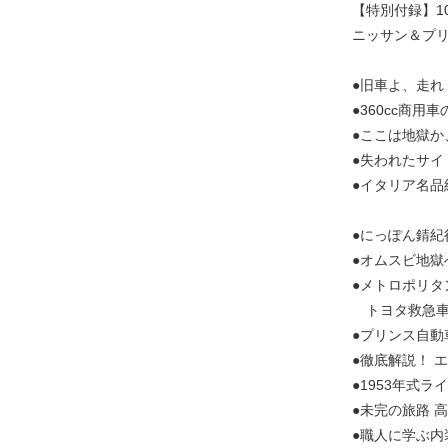
【特別付録】1
ニッサン＆プリ
●旧車よ、走れ
●360cc商用
●ここは地獄か、
●失われたサイ
●イタリア名品
●にっぽん錆紀
●オムスビ地獄
●メトロポリタ
トヨタ救急車・
●プリンス自
●徹底解説！ 
●1953年式
●未完の旅路 
●職人に学ぶ内