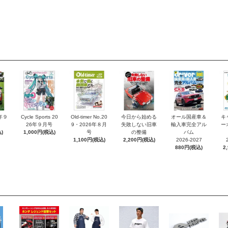
6年９
Cycle Sports 20
Old-timer No.20
今日から始める
オール国産車＆
キ
26年９月号
9・2026年８月
失敗しない旧車
輸入車完全アル
ー
)
1,000円(税込)
号
の整備
バム
1,100円(税込)
2,200円(税込)
2026-2027
880円(税込)
2