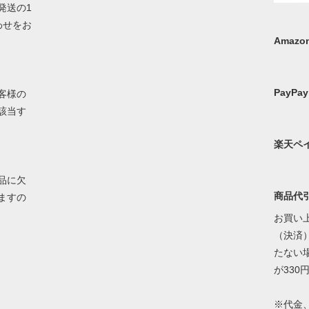
発送の1
わせをお
Amazon
PayPay
客様の
該当す
楽天ペ
品に欠
商品代
ますの
お買い上
（決済）
たない
が330
※代金