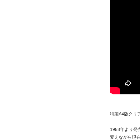
特製A4版クリ
1958年より
変えながら現