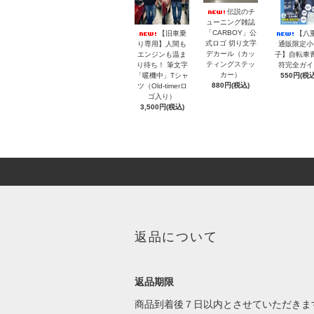
伝説のチ
ューニング雑誌
「CARBOY」公
【旧車乗
【八
式ロゴ 切り文字
り専用】人間も
通販限定小
デカール（カッ
エンジンも温ま
子】自転車
ティングステッ
り待ち！ 筆文字
符完全ガイ
カー）
「暖機中」Tシャ
550円(税込
880円(税込)
ツ（Old-timerロ
ゴ入り）
3,500円(税込)
返品について
返品期限
商品到着後７日以内とさせていただきま