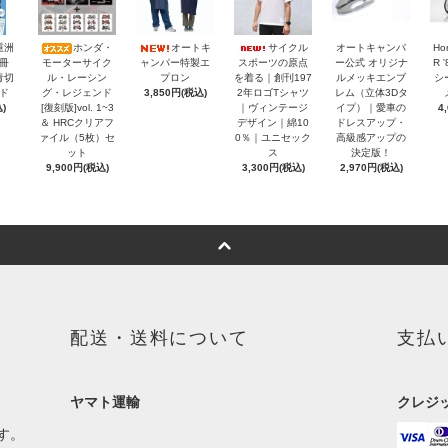
重洲
ホンダ・
オートキ
サイクル
オートキャンパ
Ho
冊
モーターサイク
ャンパー特製エ
スポーツの原点
ー公式 オリジナ
R 
青切
ル・レーシン
プロン
を着る｜創刊197
ルメッキエンブ
シ
ド
グ・レジェンド
3,850円(税込)
2年ロゴTシャツ
レム（立体3Dタ
)
[復刻版]vol. 1~3
｜ヴィンテージ
イプ）｜愛車の
4
＆ HRCクリアフ
デザイン｜綿10
ドレスアップ・
ァイル（5枚）セ
0％｜ユニセック
高級感アップの
ット
ス
決定版！
9,900円(税込)
3,300円(税込)
2,970円(税込)
配送・送料について
支払
ヤマト運輸
クレジ
す。