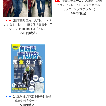
伝説のチューニング雑誌「CAR
BOY」公式ロゴ 切り文字デカール
（カッティングステッカー）
880円(税込)
【旧車乗り専用】人間もエンジ
ンも温まり待ち！ 筆文字「暖機中」T
シャツ（Old-timerロゴ入り）
3,500円(税込)
【八重洲通販限定小冊子】自転
車青切符完全ガイド
550円(税込)