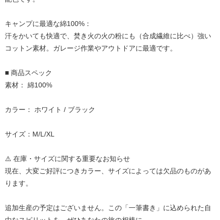
キャンプに最適な綿100%：
汗をかいても快適で、焚き火の火の粉にも（合成繊維に比べ）強い
コットン素材。ガレージ作業やアウトドアに最適です。
■ 商品スペック
素材： 綿100%
カラー： ホワイト / ブラック
サイズ：M/L/XL
⚠️ 在庫・サイズに関する重要なお知らせ
現在、大変ご好評につきカラー、サイズによっては欠品のものがあ
ります。
追加生産の予定はございません。この「一筆書き」に込められた自
由なスピリットを、ぜひあなたの旅の相棒に