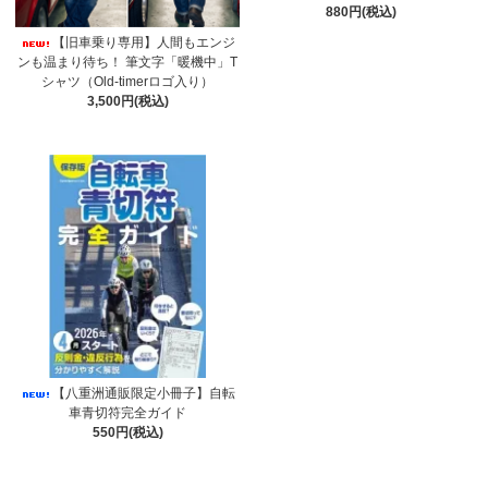
880円(税込)
【旧車乗り専用】人間もエンジ
ンも温まり待ち！ 筆文字「暖機中」T
シャツ（Old-timerロゴ入り）
3,500円(税込)
【八重洲通販限定小冊子】自転
車青切符完全ガイド
550円(税込)