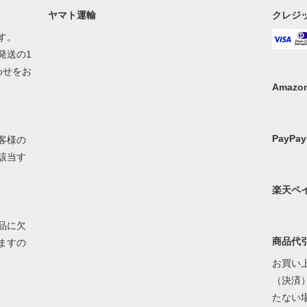
ヤマト運輸
クレジ
す。
発送の1
わせをお
Amazon
PayPay
客様の
該当す
楽天ペ
品に欠
商品代
ますの
お買い上
（決済）
たない