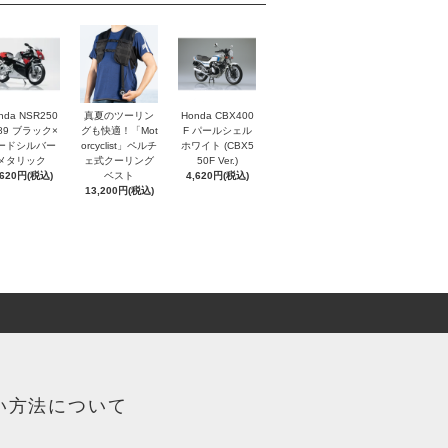
nda NSR250
真夏のツーリン
Honda CBX400
'89 ブラック×
グも快適！「Mot
F パールシェル
ードシルバー
orcyclist」ペルチ
ホワイト (CBX5
メタリック
ェ式クーリング
50F Ver.)
,620円(税込)
ベスト
4,620円(税込)
13,200円(税込)
い方法について