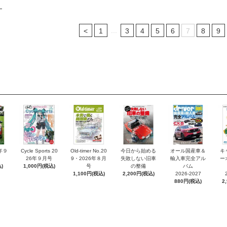
...
<
1
3
4
5
6
7
8
9
6年９
Cycle Sports 20
Old-timer No.20
今日から始める
オール国産車＆
キ
26年９月号
9・2026年８月
失敗しない旧車
輸入車完全アル
ー
)
1,000円(税込)
号
の整備
バム
1,100円(税込)
2,200円(税込)
2026-2027
880円(税込)
2