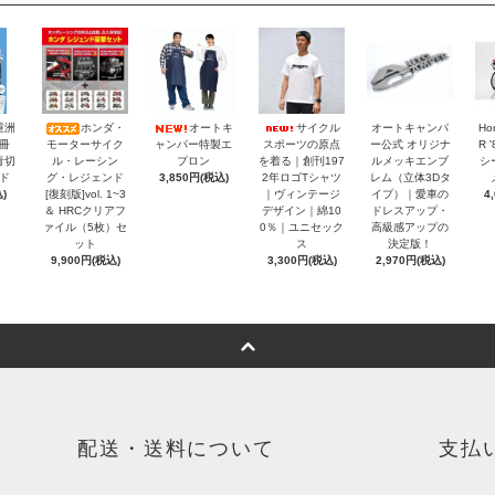
重洲
ホンダ・
オートキ
サイクル
オートキャンパ
Ho
冊
モーターサイク
ャンパー特製エ
スポーツの原点
ー公式 オリジナ
R 
青切
ル・レーシン
プロン
を着る｜創刊197
ルメッキエンブ
シ
ド
グ・レジェンド
3,850円(税込)
2年ロゴTシャツ
レム（立体3Dタ
)
[復刻版]vol. 1~3
｜ヴィンテージ
イプ）｜愛車の
4
＆ HRCクリアフ
デザイン｜綿10
ドレスアップ・
ァイル（5枚）セ
0％｜ユニセック
高級感アップの
ット
ス
決定版！
9,900円(税込)
3,300円(税込)
2,970円(税込)
配送・送料について
支払