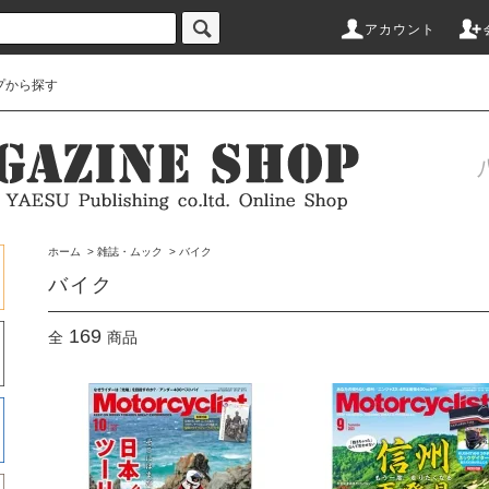
アカウント
プから探す
ホーム
>
雑誌・ムック
>
バイク
バイク
169
全
商品