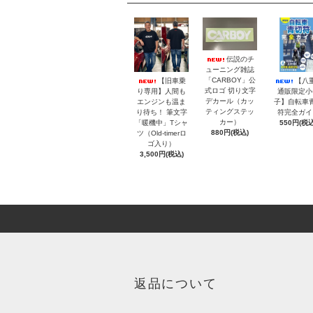
伝説のチ
ューニング雑誌
「CARBOY」公
【旧車乗
【八
式ロゴ 切り文字
り専用】人間も
通販限定小
デカール（カッ
エンジンも温ま
子】自転車
ティングステッ
り待ち！ 筆文字
符完全ガイ
カー）
「暖機中」Tシャ
550円(税込
880円(税込)
ツ（Old-timerロ
ゴ入り）
3,500円(税込)
返品について