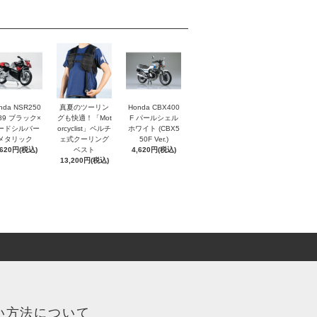
nda NSR250
真夏のツーリン
Honda CBX400
'89 ブラック×
グも快適！「Mot
F パールシェル
ードシルバー
orcyclist」ペルチ
ホワイト (CBX5
メタリック
ェ式クーリング
50F Ver.)
,620円(税込)
ベスト
4,620円(税込)
13,200円(税込)
い方法について