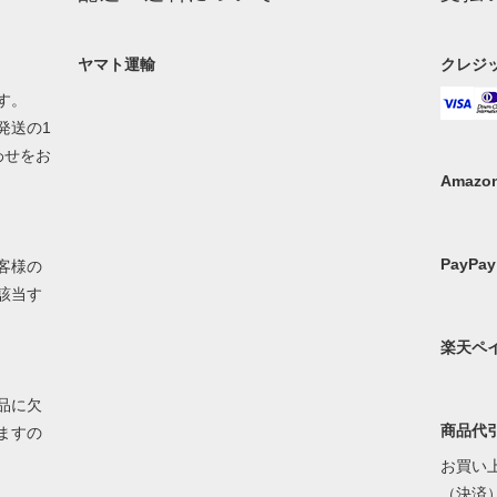
ヤマト運輸
クレジ
す。
発送の1
わせをお
Amazon
PayPay
客様の
該当す
楽天ペ
品に欠
商品代
ますの
お買い上
（決済）