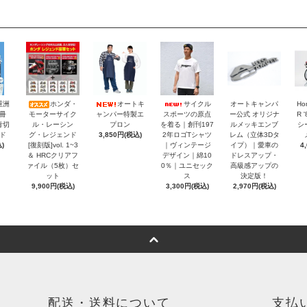
重洲
ホンダ・
オートキ
サイクル
オートキャンパ
Ho
冊
モーターサイク
ャンパー特製エ
スポーツの原点
ー公式 オリジナ
R 
青切
ル・レーシン
プロン
を着る｜創刊197
ルメッキエンブ
シ
ド
グ・レジェンド
3,850円(税込)
2年ロゴTシャツ
レム（立体3Dタ
)
[復刻版]vol. 1~3
｜ヴィンテージ
イプ）｜愛車の
4
＆ HRCクリアフ
デザイン｜綿10
ドレスアップ・
ァイル（5枚）セ
0％｜ユニセック
高級感アップの
ット
ス
決定版！
9,900円(税込)
3,300円(税込)
2,970円(税込)
配送・送料について
支払