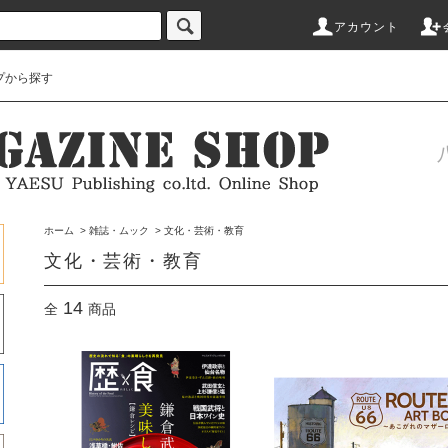
アカウント
プから探す
ホーム
>
雑誌・ムック
>
文化・芸術・教育
文化・芸術・教育
14
全
商品