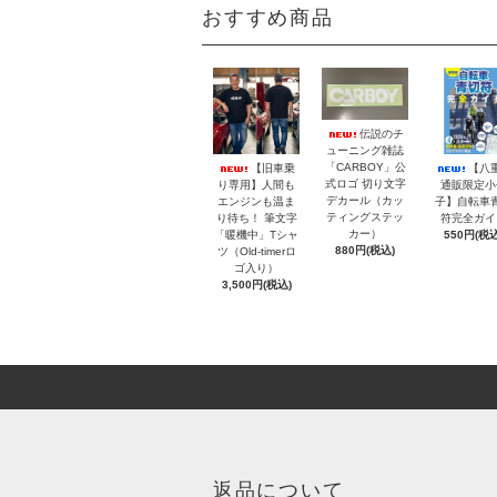
おすすめ商品
伝説のチ
ューニング雑誌
「CARBOY」公
【旧車乗
【八
式ロゴ 切り文字
り専用】人間も
通販限定小
デカール（カッ
エンジンも温ま
子】自転車
ティングステッ
り待ち！ 筆文字
符完全ガイ
カー）
「暖機中」Tシャ
550円(税込
880円(税込)
ツ（Old-timerロ
ゴ入り）
3,500円(税込)
返品について