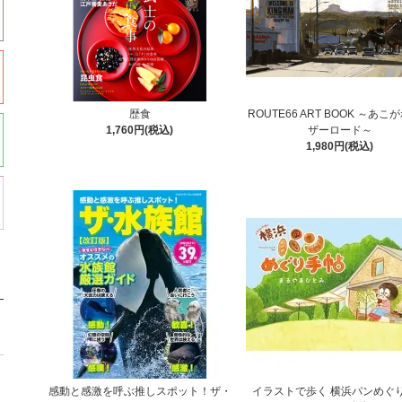
歴食
ROUTE66 ART BOOK ～あこ
1,760円(税込)
ザーロード～
1,980円(税込)
感動と感激を呼ぶ推しスポット！ザ・
イラストで歩く 横浜パンめぐ