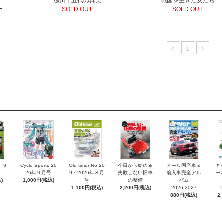
徳川十五代の真実
戦国を生きた女たち
SOLD OUT
SOLD OUT
<
1
>
6年９
Cycle Sports 20
Old-timer No.20
今日から始める
オール国産車＆
キ
26年９月号
9・2026年８月
失敗しない旧車
輸入車完全アル
ー
)
1,000円(税込)
号
の整備
バム
1,100円(税込)
2,200円(税込)
2026-2027
880円(税込)
2