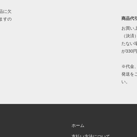
品に欠
商品代
ますの
お買い上
（決済）
たない
が330
※代金
発送を
い。
ホーム
支払い方法について