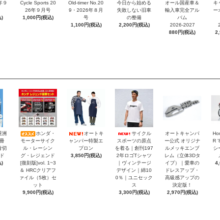
6年９
Cycle Sports 20
Old-timer No.20
今日から始める
オール国産車＆
キ
26年９月号
9・2026年８月
失敗しない旧車
輸入車完全アル
ー
)
1,000円(税込)
号
の整備
バム
1,100円(税込)
2,200円(税込)
2026-2027
880円(税込)
2
重洲
ホンダ・
オートキ
サイクル
オートキャンパ
Ho
冊
モーターサイク
ャンパー特製エ
スポーツの原点
ー公式 オリジナ
R 
青切
ル・レーシン
プロン
を着る｜創刊197
ルメッキエンブ
シ
ド
グ・レジェンド
3,850円(税込)
2年ロゴTシャツ
レム（立体3Dタ
)
[復刻版]vol. 1~3
｜ヴィンテージ
イプ）｜愛車の
4
＆ HRCクリアフ
デザイン｜綿10
ドレスアップ・
ァイル（5枚）セ
0％｜ユニセック
高級感アップの
ット
ス
決定版！
9,900円(税込)
3,300円(税込)
2,970円(税込)