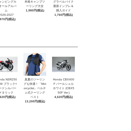
ャンピングカ
本格キャンプツ
グラベルバイク
オールアルバ
ーリング大全
最新インプレ＆
ム
1,980円(税込)
購入ガイド
2026-2027
1,760円(税込)
,970円(税込)
nda NSR250
真夏のツーリン
Honda CBX400
'89 ブラック×
グも快適！「Mot
F パールシェル
ードシルバー
orcyclist」ペルチ
ホワイト (CBX5
メタリック
ェ式クーリング
50F Ver.)
,620円(税込)
ベスト
4,620円(税込)
13,200円(税込)