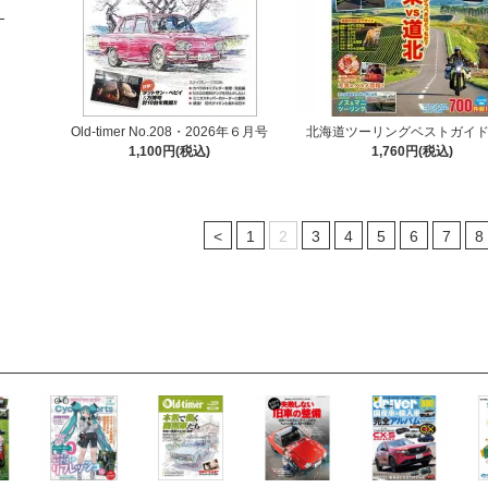
Old-timer No.208・2026年６月号
北海道ツーリングベストガイド2
1,100円(税込)
1,760円(税込)
<
1
2
3
4
5
6
7
8