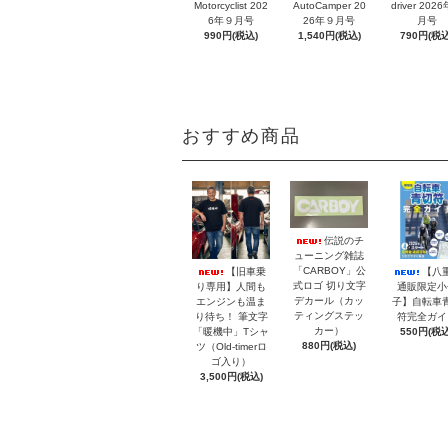
Motorcyclist 202
AutoCamper 20
driver 202
6年９月号
26年９月号
月号
990円(税込)
1,540円(税込)
790円(税込
おすすめ商品
伝説のチ
ューニング雑誌
「CARBOY」公
【旧車乗
【八
式ロゴ 切り文字
り専用】人間も
通販限定小
デカール（カッ
エンジンも温ま
子】自転車
ティングステッ
り待ち！ 筆文字
符完全ガイ
カー）
「暖機中」Tシャ
550円(税込
880円(税込)
ツ（Old-timerロ
ゴ入り）
3,500円(税込)