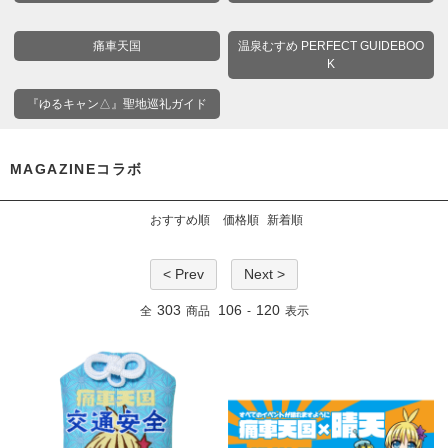
痛車天国
温泉むすめ PERFECT GUIDEBOO
K
『ゆるキャン△』聖地巡礼ガイド
MAGAZINEコラボ
おすすめ順
価格順
新着順
< Prev
Next >
303
106
120
全
商品
-
表示