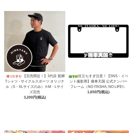
【完売間近！】3代目 貧脚
目立ちすぎ注意！【SNS・イベ
Tシャツ - サイクルスポーツ オリジナ
ント撮影用】痛車天国 公式ナンバー
ル（S・XLサイズのみ）※M・Lサイ
フレーム（NO ITASHA, NO LIFE!）
ズ完売
1,650円(税込)
3,200円(税込)